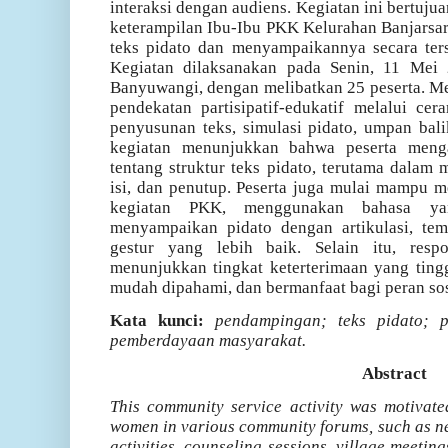
interaksi dengan audiens. Kegiatan ini bertu
keterampilan Ibu-Ibu PKK Kelurahan Banjarsa
teks pidato dan menyampaikannya secara terstr
Kegiatan dilaksanakan pada Senin, 11 Mei 2
Banyuwangi, dengan melibatkan 25 peserta. 
pendekatan partisipatif-edukatif melalui cera
penyusunan teks, simulasi pidato, umpan balik
kegiatan menunjukkan bahwa peserta meng
tentang struktur teks pidato, terutama dala
isi, dan penutup. Peserta juga mulai mampu 
kegiatan PKK, menggunakan bahasa yan
menyampaikan pidato dengan artikulasi, tem
gestur yang lebih baik. Selain itu, resp
menunjukkan tingkat keterterimaan yang tinggi
mudah dipahami, dan bermanfaat bagi peran sos
Kata kunci:
pendampingan; teks pidato; p
pemberdayaan masyarakat.
Abstract
This community service activity was motivat
women in various community forums, such as 
activities, counseling sessions, village meeting