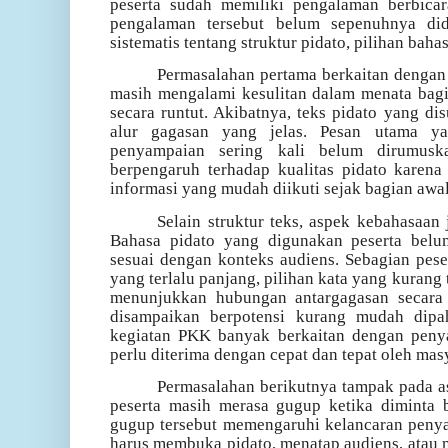
peserta sudah memiliki pengalaman berbicara
pengalaman tersebut belum sepenuhnya d
sistematis tentang struktur pidato, pilihan bah
Permasalahan pertama berkaitan dengan 
masih mengalami kesulitan dalam menata bagi
secara runtut. Akibatnya, teks pidato yang d
alur gagasan yang jelas. Pesan utama ya
penyampaian sering kali belum dirumuska
berpengaruh terhadap kualitas pidato karen
informasi yang mudah diikuti sejak bagian awal
Selain struktur teks, aspek kebahasaan
Bahasa pidato yang digunakan peserta bel
sesuai dengan konteks audiens. Sebagian pes
yang terlalu panjang, pilihan kata yang kurang
menunjukkan hubungan antargagasan secara
disampaikan berpotensi kurang mudah dipa
kegiatan PKK banyak berkaitan dengan penya
perlu diterima dengan cepat dan tepat oleh mas
Permasalahan berikutnya tampak pada a
peserta masih merasa gugup ketika diminta 
gugup tersebut memengaruhi kelancaran penya
harus membuka pidato, menatap audiens, atau