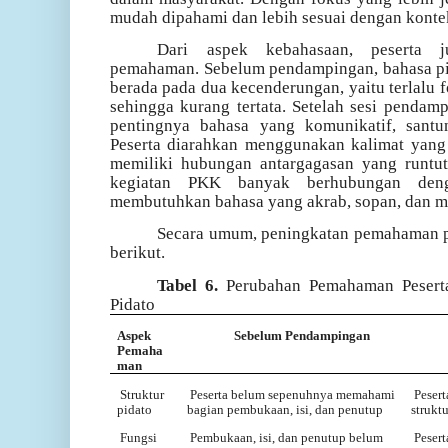
mudah dipahami dan lebih sesuai dengan konte
Dari aspek kebahasaan, peserta 
pemahaman. Sebelum pendampingan, bahasa pi
berada pada dua kecenderungan, yaitu terlalu f
sehingga kurang tertata. Setelah sesi penda
pentingnya bahasa yang komunikatif, santu
Peserta diarahkan menggunakan kalimat yang le
memiliki hubungan antargagasan yang runtut
kegiatan PKK banyak berhubungan deng
membutuhkan bahasa yang akrab, sopan, dan mu
Secara umum, peningkatan pemahaman pes
berikut.
Tabel 6.
Perubahan Pemahaman Peserta 
Pidato
Aspek
Sebelum Pendampingan
Pemaha
man
Struktur
Peserta belum sepenuhnya memahami
Peser
pidato
bagian pembukaan, isi, dan penutup
strukt
Fungsi
Pembukaan, isi, dan penutup belum
Peser