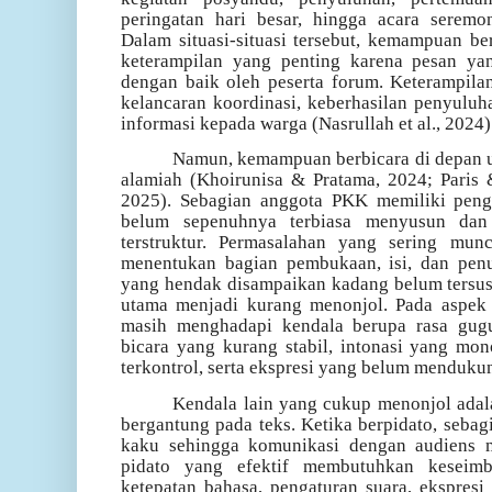
peringatan hari besar, hingga acara seremo
Dalam situasi-situasi tersebut, kemampuan b
keterampilan yang penting karena pesan ya
dengan baik oleh peserta forum. Keterampila
kelancaran koordinasi, keberhasilan penyuluh
informasi kepada warga
(Nasrullah et al., 2024)
Namun, kemampuan berbicara di depan u
alamiah
(Khoirunisa & Pratama, 2024; Paris &
2025)
. Sebagian anggota PKK memiliki penga
belum sepenuhnya terbiasa menyusun dan
terstruktur. Permasalahan yang sering munc
menentukan bagian pembukaan, isi, dan penut
yang hendak disampaikan kadang belum tersus
utama menjadi kurang menonjol. Pada aspek 
masih menghadapi kendala berupa rasa gugu
bicara yang kurang stabil, intonasi yang mo
terkontrol, serta ekspresi yang belum mendukun
Kendala lain yang cukup menonjol adal
bergantung pada teks. Ketika berpidato, sebag
kaku sehingga komunikasi dengan audiens m
pidato yang efektif membutuhkan keseimb
ketepatan bahasa, pengaturan suara, ekspresi