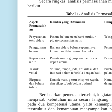
Secara ringkas, analisis permasalahan mi
berikut.
Tabel 1.
Analisis Permasa
Aspek
Kondisi yang Ditemukan
Damp
Permasalah
an
Penyusunan
Peserta belum memahami struktur
Teks 
teks pidato
pidato secara sistematis
Penggunaan
Bahasa pidato belum sepenuhnya
Pesan
bahasa
komunikatif dan sesuai konteks
Kepercayaa
Peserta masih gugup saat berbicara di
Penya
n diri
depan umum
Teknik
Volume, tempo, jeda, artikulasi, dan
Pidat
vokal
intonasi belum terkelola dengan baik
pelan
Ekspresi
Kontak mata, gestur, ekspresi wajah,
Komun
dan bahasa
dan sikap tubuh belum optimal
denga
tubuh
Berdasarkan pemetaan tersebut, kegiat
menjawab kebutuhan mitra secara langsung.
pada dua kompetensi utama, yaitu kemampu
terstruktur dan kemampuan menyampaikan pid