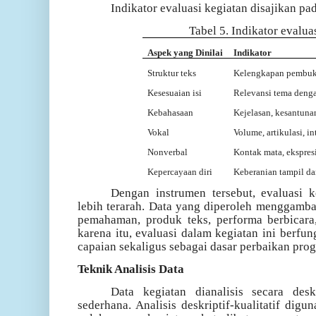
Indikator evaluasi kegiatan disajikan pad
Tabel 5. Indikator evalua
Aspek yang Dinilai
Indikator
Struktur teks
Kelengkapan pembuka
Kesesuaian isi
Relevansi tema deng
Kebahasaan
Kejelasan, kesantuna
Vokal
Volume, artikulasi, i
Nonverbal
Kontak mata, ekspresi
Kepercayaan diri
Keberanian tampil da
Dengan instrumen tersebut, evaluasi k
lebih terarah. Data yang diperoleh menggambar
pemahaman, produk teks, performa berbicara
karena itu, evaluasi dalam kegiatan ini berfu
capaian sekaligus sebagai dasar perbaikan pr
Teknik Analisis Data
Data kegiatan dianalisis secara deskri
sederhana. Analisis deskriptif-kualitatif dig