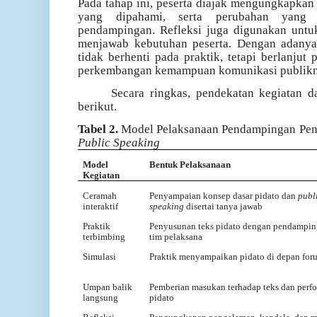
Pada tahap ini, peserta diajak mengungkapkan 
yang dipahami, serta perubahan yang d
pendampingan. Refleksi juga digunakan untu
menjawab kebutuhan peserta. Dengan adanya 
tidak berhenti pada praktik, tetapi berlanjut
perkembangan kemampuan komunikasi publikn
Secara ringkas, pendekatan kegiatan 
berikut.
Tabel 2.
Model Pelaksanaan Pendampingan Peny
Public Speaking
Model
Bentuk Pelaksanaan
Kegiatan
Ceramah
Penyampaian konsep dasar pidato dan
publ
interaktif
speaking
disertai tanya jawab
Praktik
Penyusunan teks pidato dengan pendampi
terbimbing
tim pelaksana
Simulasi
Praktik menyampaikan pidato di depan for
Umpan balik
Pemberian masukan terhadap teks dan perf
langsung
pidato