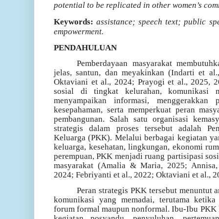
potential to be replicated in other women’s com
Keywords:
assistance; speech text; public 
empowerment.
PENDAHULUAN
Pemberdayaan masyarakat membutuhk
jelas, santun, dan meyakinkan
(Indarti et al
Oktaviani et al., 2024; Prayogi et al., 2025, 
sosial di tingkat kelurahan, komunikasi 
menyampaikan informasi, menggerakkan p
kesepahaman, serta memperkuat peran masy
pembangunan. Salah satu organisasi kemasy
strategis dalam proses tersebut adalah P
Keluarga (PKK). Melalui berbagai kegiatan y
keluarga, kesehatan, lingkungan, ekonomi ru
perempuan, PKK menjadi ruang partisipasi sos
masyarakat
(Amalia & Maria, 2025; Annisa,
2024; Febriyanti et al., 2022; Oktaviani et al.,
Peran strategis PKK tersebut menuntut
komunikasi yang memadai, terutama ketik
forum formal maupun nonformal. Ibu-Ibu PKK ke
kegiatan posyandu, penyuluhan, pertemua