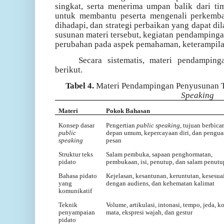
singkat, serta menerima umpan balik dari ti
untuk membantu peserta mengenali perkemba
dihadapi, dan strategi perbaikan yang dapat di
susunan materi tersebut, kegiatan pendamping
perubahan pada aspek pemahaman, keterampilan
Secara sistematis, materi pendamping
berikut.
Tabel 4.
Materi Pendampingan Penyusunan T
Speaking
Materi
Pokok Bahasan
Konsep dasar
Pengertian
public speaking
, tujuan berbicar
public
depan umum, kepercayaan diri, dan pengua
speaking
pesan
Struktur teks
Salam pembuka, sapaan penghormatan,
pidato
pembukaan, isi, penutup, dan salam penutu
Bahasa pidato
Kejelasan, kesantunan, keruntutan, kesesua
yang
dengan audiens, dan kehematan kalimat
komunikatif
Teknik
Volume, artikulasi, intonasi, tempo, jeda, k
penyampaian
mata, ekspresi wajah, dan gestur
pidato