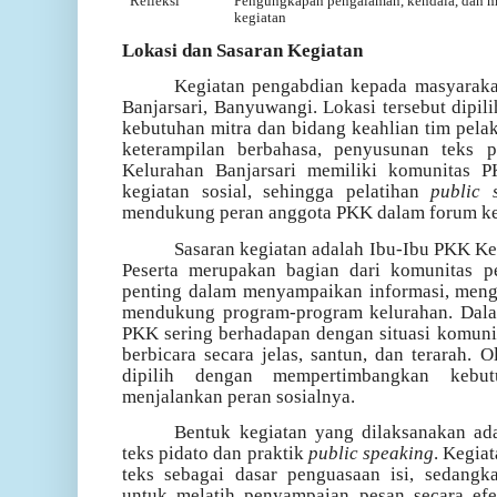
Refleksi
Pengungkapan pengalaman, kendala, dan m
kegiatan
Lokasi dan Sasaran Kegiatan
Kegiatan pengabdian kepada masyarakat
Banjarsari, Banyuwangi. Lokasi tersebut dipil
kebutuhan mitra dan bidang keahlian tim pela
keterampilan berbahasa, penyusunan teks p
Kelurahan Banjarsari memiliki komunitas 
kegiatan sosial, sehingga pelatihan
public 
mendukung peran anggota PKK dalam forum k
Sasaran kegiatan adalah Ibu-Ibu PKK Ke
Peserta merupakan bagian dari komunitas 
penting dalam menyampaikan informasi, mengg
mendukung program-program kelurahan. Dalam
PKK sering berhadapan dengan situasi komun
berbicara secara jelas, santun, dan terarah. O
dipilih dengan mempertimbangkan kebut
menjalankan peran sosialnya.
Bentuk kegiatan yang dilaksanakan a
teks pidato dan praktik
public speaking
. Kegia
teks sebagai dasar penguasaan isi, sedangk
untuk melatih penyampaian pesan secara efe