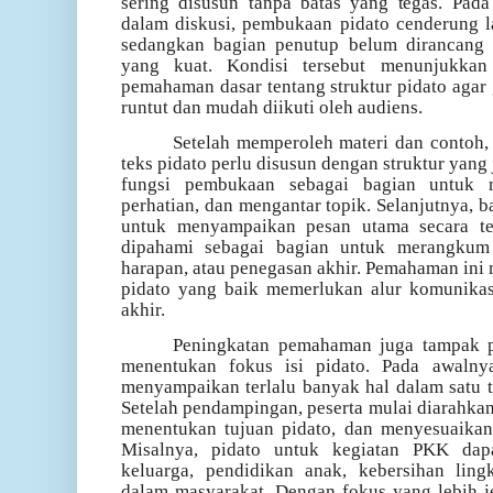
sering disusun tanpa batas yang tegas. Pad
dalam diskusi, pembukaan pidato cenderung l
sedangkan bagian penutup belum dirancang
yang kuat. Kondisi tersebut menunjukka
pemahaman dasar tentang struktur pidato agar
runtut dan mudah diikuti oleh audiens.
Setelah memperoleh materi dan contoh
teks pidato perlu disusun dengan struktur yang
fungsi pembukaan sebagai bagian untuk
perhatian, dan mengantar topik. Selanjutnya, b
untuk menyampaikan pesan utama secara te
dipahami sebagai bagian untuk merangkum
harapan, atau penegasan akhir. Pemahaman ini
pidato yang baik memerlukan alur komunikasi
akhir.
Peningkatan pemahaman juga tampak 
menentukan fokus isi pidato. Pada awalny
menyampaikan terlalu banyak hal dalam satu te
Setelah pendampingan, peserta mulai diarahkan
menentukan tujuan pidato, dan menyesuaikan
Misalnya, pidato untuk kegiatan PKK dap
keluarga, pendidikan anak, kebersihan lin
dalam masyarakat. Dengan fokus yang lebih je