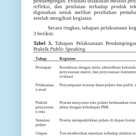
pendampingan. Evaluasi dilakukan melalui peng
refleksi, dan penilaian terhadap produk te
digunakan untuk melihat perubahan pemaha
setelah mengikuti kegiatan.
Secara ringkas, tahapan pelaksanaan keg
3 berikut.
Tabel 3.
Tahapan Pelaksanaan Pendampingan
Praktik
Public Speaking
Tahap
Kegiatan
Persiapan
Koordinasi dengan mitra, identifikasi kebutuh
penyusunan materi, dan penyusunan instrume
evaluasi
Pelaksanaa
Penyampaian konsep dasar pidato dan
public 
n awal
Praktik
Peserta menyusun teks pidato berdasarkan te
penyusuna
dekat dengan kehidupan PKK
n teks
Simulasi
Peserta mempraktikkan pidato di depan forum
pidato
Umpan
Tim memberikan masukan terhadap struktur te