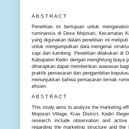
A B S T R A C T
Penelitian ini bertujuan untuk menganalis
ruminansia di Desa Mojosari, Kecamatan K
yang digunakan dalam penelitian ini meliputi 
untuk mengumpulkan data mengenai struktur
sapi dan kambing. Penelitian dilakukan di
Kabupaten Kediri dengan menghitung biaya pe
diharapkan dapat memberikan wawasan bagi
praktik pemasaran dan pengambilan keputusan 
menunjukkan bahwa pemasaran ternak rumin
efisien.
A B S T R A C T
This study aims to analyze the marketing effi
Mojosari Village, Kras District, Kediri Reg
research include observation and active 
regarding the marketing structure and the 