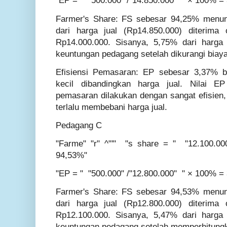
"EP = " "500.000" /"14.850.000" " × 100% 
Farmer's Share: FS sebesar 94,25% menun
dari harga jual (Rp14.850.000) diterima 
Rp14.000.000. Sisanya, 5,75% dari harga 
keuntungan pedagang setelah dikurangi biay
Efisiensi Pemasaran: EP sebesar 3,37% be
kecil dibandingkan harga jual. Nilai
pemasaran dilakukan dengan sangat efisien,
terlalu membebani harga jual.
Pedagang C
"Farme" "r" ^"'" "s share = " "12.100.0
94,53%"
"EP = " "500.000" /"12.800.000" " × 100% 
Farmer's Share: FS sebesar 94,53% menun
dari harga jual (Rp12.800.000) diterima 
Rp12.100.000. Sisanya, 5,47% dari harga 
keuntungan pedagang setelah memperhitung