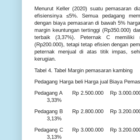
Menurut Keller (2020) suatu pemasaran dia
efisiensinya ≤5%. Semua pedagang memi
dengan biaya pemasaran di bawah 5% harga
margin keuntungan tertinggi (Rp350.000) da
terbaik (3,37%). Peternak C memiliki 
(Rp200.000), tetapi tetap efisien dengan p
peternak menjual di atas titik impas, se
kerugian.
Tabel 4. Tabel Margin pemasaran kambing
Pedagang
Harga beli
Harga jual
Biaya Pemas
Pedagang A
Rp 2.500.000
Rp 3.000.00
3,33%
Pedagang B
Rp 2.800.000
Rp 3.200.00
3,13%
Pedagang C
Rp 3.000.000
Rp 3.200.00
3,13%