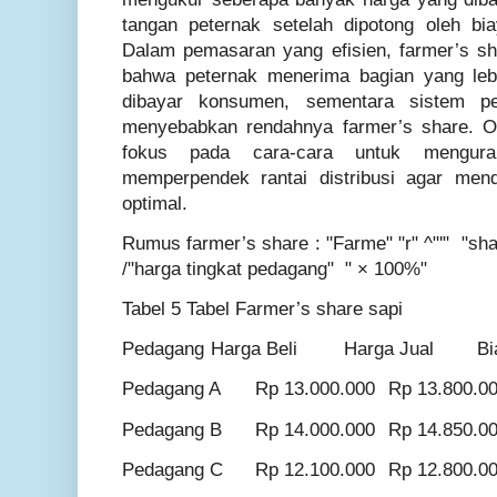
tangan peternak setelah dipotong oleh bi
Dalam pemasaran yang efisien, farmer’s sh
bahwa peternak menerima bagian yang lebi
dibayar konsumen, sementara sistem pe
menyebabkan rendahnya farmer’s share. Ol
fokus pada cara-cara untuk mengur
memperpendek rantai distribusi agar men
optimal.
Rumus farmer’s share : "Farme" "r" ^"'" "sha
/"harga tingkat pedagang" " × 100%"
Tabel 5 Tabel Farmer’s share sapi
Pedagang
Harga Beli
Harga Jual
Bi
Pedagang A
Rp 13.000.000
Rp 13.800.0
Pedagang B
Rp 14.000.000
Rp 14.850.0
Pedagang C
Rp 12.100.000
Rp 12.800.0