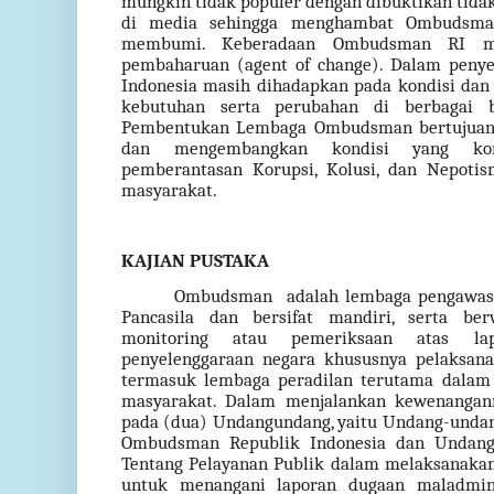
mungkin tidak populer dengan dibuktikan tidak
di media sehingga menghambat Ombudsma
membumi. Keberadaan Ombudsman RI me
pembaharuan (agent of change). Dalam penye
Indonesia masih dihadapkan pada kondisi dan
kebutuhan serta perubahan di berbagai b
Pembentukan Lembaga Ombudsman bertujuan
dan mengembangkan kondisi yang kon
pemberantasan Korupsi, Kolusi, dan Nepoti
masyarakat.
KAJIAN PUSTAKA
Ombudsman
adalah lembaga pengawas
Pancasila dan bersifat mandiri, serta ber
monitoring atau pemeriksaan atas la
penyelenggaraan negara khususnya pelaksana
termasuk lembaga peradilan terutama dala
masyarakat. Dalam menjalankan kewenanga
pada (dua) Undangundang, yaitu Undang-unda
Ombudsman Republik Indonesia dan Undan
Tentang Pelayanan Publik dalam melaksanakan
untuk menangani laporan dugaan maladmini