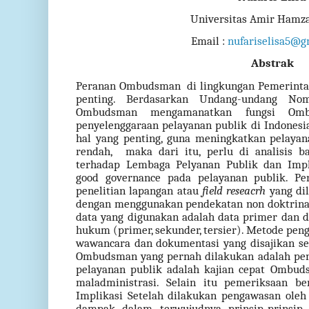
Universitas Amir Ham
Email :
nufariselisa5@g
Abstrak
Peranan Ombudsman
di lingkungan Pemerinta
penting. Berdasarkan Undang-undang N
Ombudsman mengamanatkan fungsi Omb
penyelenggaraan pelayanan publik di Indones
hal yang penting, guna meningkatkan pelayan
rendah,
maka dari itu, perlu di analisis
terhadap Lembaga Pelyanan Publik dan Impl
good governance pada pelayanan publik. Pen
penelitian lapangan atau
field reseacrh
yang dil
dengan menggunakan pendekatan non doktrinal 
data yang digunakan adalah data primer dan d
hukum (primer, sekunder, tersier). Metode pen
wawancara dan dokumentasi yang disajikan seca
Ombudsman yang pernah dilakukan adalah pen
pelayanan publik adalah kajian cepat Ombud
maladministrasi. Selain itu pemeriksaan be
Implikasi Setelah dilakukan pengawasan ol
dampak dalam terwujudnya prinsip-prinsip 