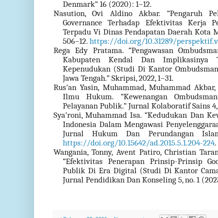
Denmark” 16 (2020): 1–12.
Nasution, Ovi Aldino Akbar. “Pengaruh Pe
Governance Terhadap Efektivitas Kerja 
Terpadu Vi Dinas Pendapatan Daerah Kota Med
506–12.
https://doi.org/10.31289/perspektif.v
Rega Edy Pratama. “Pengawasan Ombudsm
Kabupaten Kendal Dan Implikasinya T
Kepenudukan (Studi Di Kantor Ombudsman 
Jawa Tengah.” Skripsi, 2022, 1–31.
Rus’an Yasin, Muhammad, Muhammad Akbar, 
Ilmu Hukum. “Kewenangan Ombudsman
Pelayanan Publik.” Jurnal Kolaboratif Sains 4, 
Sya’roni, Muhammad Isa. “Kedudukan Dan K
Indonesia Dalam Mengawasi Penyelenggaraan
Jurnal Hukum Dan Perundangan Islam
https://doi.org/10.15642/ad.2015.5.1.204-224
.
Wangania, Tonny, Avent Patiro, Christian Tara
“Efektivitas Penerapan Prinsip-Prinsip 
Publik Di Era Digital (Studi Di Kantor Cam
Jurnal Pendidikan Dan Konseling 5, no. 1 (202