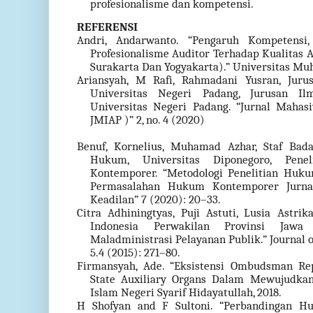
profesionalisme dan kompetensi.
REFERENSI
Andri, Andarwanto. “Pengaruh Kompetensi,
Profesionalisme Auditor Terhadap Kualitas 
Surakarta Dan Yogyakarta).” Universitas Mu
Ariansyah, M Rafi, Rahmadani Yusran, Jurus
Universitas Negeri Padang, Jurusan Il
Universitas Negeri Padang. “Jurnal Mahas
JMIAP )” 2, no. 4 (2020)
Benuf, Kornelius, Muhamad Azhar, Staf Bada
Hukum, Universitas Diponegoro, Pen
Kontemporer. “Metodologi Penelitian Huk
Permasalahan Hukum Kontemporer Jurna
Keadilan” 7 (2020): 20–33.
Citra Adhiningtyas, Puji Astuti, Lusia Astr
Indonesia Perwakilan Provinsi Jaw
Maladministrasi Pelayanan Publik.” Journal o
5.4 (2015): 271–80.
Firmansyah, Ade. “Eksistensi Ombudsman Rep
State Auxiliary Organs Dalam Mewujudkan
Islam Negeri Syarif Hidayatullah, 2018.
H Shofyan and F Sultoni. “Perbandingan H