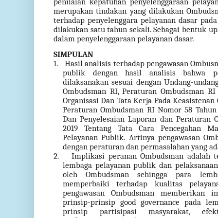
penilaian kepatuhan penyelenggaraan pelayan
merupakan tindakan yang dilakukan Ombuds
terhadap penyelenggara pelayanan dasar pada
dilakukan satu tahun sekali. Sebagai bentuk u
dalam penyelenggaraan pelayanan dasar.
SIMPULAN
1.
Hasil analisis terhadap pengawasan Ombus
publik dengan hasil analisis bahwa 
dilaksanakan sesuai dengan Undang-undan
Ombudsman RI, Peraturan Ombudsman RI 
Organisasi Dan Tata Kerja Pada Keasistena
Peraturan Ombudsman RI Nomor 58 Tahun 
Dan Penyelesaian Laporan dan Peraturan
2019 Tentang Tata Cara Pencegahan Mala
Pelayanan Publik. Artinya pengawasan Om
dengan peraturan dan permasalahan yang ad
2.
Implikasi peranan Ombudsman adalah te
lembaga pelayanan publik dan pelaksanaan
oleh Ombudsman sehingga para lemba
memperbaiki terhadap kualitas pelayan
pengawasan Ombudsman memberikan imp
prinsip-prinsip good governance pada le
prinsip partisipasi masyarakat, efekti