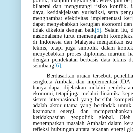
politik, maupun lingkungan. Meskipun be
bilateral dan mengurangi risiko konflik,
daya, ketidakjelasan yurisdiksi, serta pen
menghambat efektivitas implementasi kerj
dapat menyebabkan kerugian ekonomi dan k
tidak dikelola dengan baik
[5]
. Selain itu,
nasionalisme turut memengaruhi kompleksi
di Indonesia dan Malaysia menjadikan isu
teknis, tetapi juga simbolik dalam konte
menyebabkan proses diplomasi maritim har
dengan pendekatan berbasis data teknis d
seimbang
[6]
.
Berdasarkan uraian tersebut, penelit
sengketa Ambalat dan implementasi JDA 
hanya dapat dijelaskan melalui pendekata
ekonomi, tetapi juga melalui dinamika kepe
sistem internasional yang bersifat kompeti
adalah aktor utama yang bertindak untuk 
keamanan energi, dan mempertahankan 
ketidakpastian geopolitik global. Oleh
menempatkan masalah Ambalat dalam keran
refleksi hubungan antara tekanan energi gl