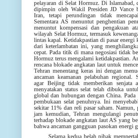
pelayaran di Selat Hormuz. Di Islamabad, 
dipimpin oleh Wakil Presiden JD Vance 
Iran, tetapi perundingan tidak mencapa
Sementara AS menuntut penghentian penu
menuntut kompensasi dan pengakuan at
wilayah Selat Hormuz, termasuk kewenang
lintas kapal. Ketidakpastian di pasar energ
dari keterlambatan ini, yang menghilangk
cepat. Pada titik di mana negosiasi tidak ber
Hormuz terus mengalami ketidakpastian. 
rencana blokade angkatan laut untuk menceg
Tehran menentang keras ini dengan men
ancaman keamanan pelabuhan regional. S
agar Beijing tidak memberikan senjata 
menyatakan status selat telah dibuka unt
global dan hubungan dengan China. Pada
pembukaan selat penuhnya. Ini menyeba
sekitar 11% dan reli pasar saham. Namun, 
jam kemudian, Tehran mengulangi penutu
terhadap blokade angkatan laut AS yang b
bahwa ancaman gangguan pasokan energi g
Selama kedua belah pihak mempertah