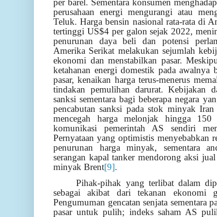
per barel. Sementara konsumen menghadapi
perusahaan energi mengurangi atau meng
Teluk. Harga bensin nasional rata-rata di 
tertinggi US$4 per galon sejak 2022, men
penurunan daya beli dan potensi perla
Amerika Serikat melakukan sejumlah kebi
ekonomi dan menstabilkan pasar. Meskipu
ketahanan energi domestik pada awalnya 
pasar, kenaikan harga terus-menerus mema
tindakan pemulihan darurat. Kebijakan d
sanksi sementara bagi beberapa negara y
pencabutan sanksi pada stok minyak Iran
mencegah harga melonjak hingga 150 do
komunikasi pemerintah AS sendiri mem
Pernyataan yang optimistis menyebabkan re
penurunan harga minyak, sementara anc
serangan kapal tanker mendorong aksi jua
minyak Brent
[9]
.
Pihak-pihak yang terlibat dalam dip
sebagai akibat dari tekanan ekonomi g
Pengumuman gencatan senjata sementara p
pasar untuk pulih; indeks saham AS puli