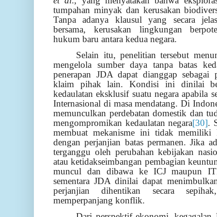
et al
., yang menyatakan bahwa eksplora
tumpahan minyak dan kerusakan biodiversi
Tanpa adanya klausul yang secara jel
bersama, kerusakan lingkungan berpot
hukum baru antara kedua negara.
Selain itu, penelitian tersebut me
mengelola sumber daya tanpa batas keda
penerapan JDA dapat dianggap sebagai
klaim pihak lain. Kondisi ini dinilai b
kedaulatan eksklusif suatu negara apabil
Internasional di masa mendatang. Di Indones
memunculkan perdebatan domestik dan tud
mengompromikan kedaulatan negara
[30]
. 
membuat mekanisme ini tidak memiliki
dengan perjanjian batas permanen. Jika a
terganggu oleh perubahan kebijakan nasio
atau ketidakseimbangan pembagian keuntun
muncul dan dibawa ke ICJ maupun ITLO
sementara JDA dinilai dapat menimbulk
perjanjian dihentikan secara sepiha
memperpanjang konflik.
Dari perspektif ekonomi, kegagala