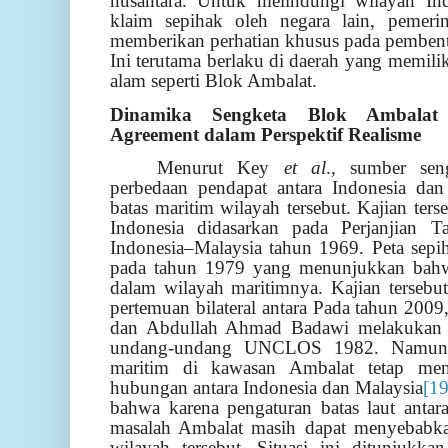
nusantara. Untuk melindungi wilayah Ind
klaim sepihak oleh negara lain, pemeri
memberikan perhatian khusus pada pembent
Ini terutama berlaku di daerah yang memili
alam seperti Blok Ambalat.
Dinamika Sengketa Blok Ambalat
Agreement dalam Perspektif Realisme
Menurut Key
et al
., sumber sen
perbedaan pendapat antara Indonesia dan
batas maritim wilayah tersebut. Kajian ter
Indonesia didasarkan pada Perjanjian 
Indonesia–Malaysia tahun 1969. Peta sepih
pada tahun 1979 yang menunjukkan bahw
dalam wilayah maritimnya. Kajian tersebu
pertemuan bilateral antara Pada tahun 20
dan Abdullah Ahmad Badawi melakukan u
undang-undang UNCLOS 1982. Namun d
maritim di kawasan Ambalat tetap menj
hubungan antara Indonesia dan Malaysia
[19
bahwa karena pengaturan batas laut antar
masalah Ambalat masih dapat menyebabka
wilayah tersebut. Situasi ini ditunjukk