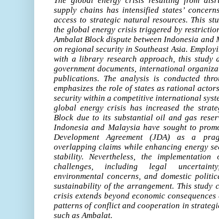
The global energy crisis resulting from disr
supply chains has intensified states’ concern
access to strategic natural resources. This st
the global energy crisis triggered by restrictio
Ambalat Block dispute between Indonesia and M
on regional security in Southeast Asia. Employ
with a library research approach, this study 
government documents, international organizat
publications. The analysis is conducted thr
emphasizes the role of states as rational actor
security within a competitive international syst
global energy crisis has increased the strate
Block due to its substantial oil and gas rese
Indonesia and Malaysia have sought to promo
Development Agreement (JDA) as a pra
overlapping claims while enhancing energy sec
stability. Nevertheless, the implementatio
challenges, including legal uncertainty,
environmental concerns, and domestic politica
sustainability of the arrangement. This study 
crisis extends beyond economic consequences a
patterns of conflict and cooperation in strateg
such as Ambalat.