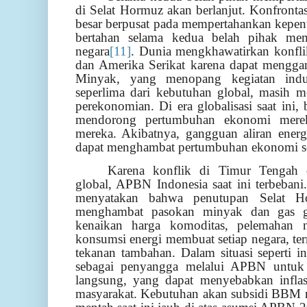
di Selat Hormuz akan berlanjut. Konfrontas
besar berpusat pada mempertahankan kepent
bertahan selama kedua belah pihak mem
negara
[11]
. Dunia mengkhawatirkan konflik
dan Amerika Serikat karena dapat mengga
Minyak, yang menopang kegiatan indus
seperlima dari kebutuhan global, masih m
perekonomian. Di era globalisasi saat ini,
mendorong pertumbuhan ekonomi merek
mereka. Akibatnya, gangguan aliran ener
dapat menghambat pertumbuhan ekonomi se
Karena konflik di Timur Tengah 
global, APBN Indonesia saat ini terbeban
menyatakan bahwa penutupan Selat H
menghambat pasokan minyak dan gas glo
kenaikan harga komoditas, pelemahan n
konsumsi energi membuat setiap negara, t
tekanan tambahan. Dalam situasi seperti in
sebagai penyangga melalui APBN untuk 
langsung, yang dapat menyebabkan infla
masyarakat. Kebutuhan akan subsidi BBM 