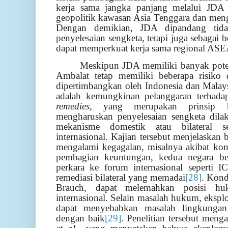
kerja sama jangka panjang melalui JDA b
geopolitik kawasan Asia Tenggara dan mengu
Dengan demikian, JDA dipandang tida
penyelesaian sengketa, tetapi juga sebagai 
dapat memperkuat kerja sama regional AS
Meskipun JDA memiliki banyak potens
Ambalat tetap memiliki beberapa risiko
dipertimbangkan oleh Indonesia dan Malay
adalah kemungkinan pelanggaran terhada
remedies,
yang merupakan prinsip hu
mengharuskan penyelesaian sengketa dilak
mekanisme domestik atau bilateral
internasional. Kajian tersebut menjelaskan
mengalami kegagalan, misalnya akibat konf
pembagian keuntungan, kedua negara b
perkara ke forum internasional seperti 
remediasi bilateral yang memadai
[28]
. Kond
Brauch, dapat melemahkan posisi hu
internasional. Selain masalah hukum, eksp
dapat menyebabkan masalah lingkungan 
dengan baik
[29]
. Penelitian tersebut men