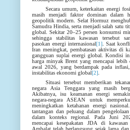
Secara umum, keterkaitan energi fosi
masih menjadi faktor dominan dalam h
geopolitik modern. Selat Hormuz menghu
Samudra Hindia, serta menjadi salah satu titi
global. Sekitar 20–25 persen konsumsi min
sehingga stabilitas kawasan tersebut s
pasokan energi internasional
[1]
. Saat konf
Iran meningkat, pembatasan aktivitas di 
gangguan suplai energi global. Kondisi in
harga minyak Brent yang mencapai lebih d
awal 2026, yang berdampak pada inflasi,
instabilitas ekonomi global
[2]
.
Situasi tersebut memberikan tekan
negara Asia Tenggara yang masih berg
Akibatnya, isu keamanan energi semak
negara-negara ASEAN untuk memperkuat 
meningkatkan ketahanan energi nasiona
tantangan dan peluang dalam pengelolaan 
dalam konteks regional. Pada Juni 20
mencapai kesepakatan JDA di kawasan
Ambalat telah berlangsung sejak lama dan