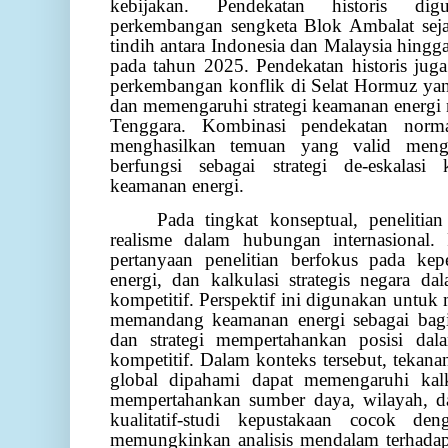
kebijakan. Pendekatan historis di
perkembangan sengketa Blok Ambalat se
tindih antara Indonesia dan Malaysia hingg
pada tahun 2025. Pendekatan historis ju
perkembangan konflik di Selat Hormuz yan
dan memengaruhi strategi keamanan energi 
Tenggara. Kombinasi pendekatan norma
menghasilkan temuan yang valid men
berfungsi sebagai strategi de-eskalasi 
keamanan energi.
Pada tingkat konseptual, penelitia
realisme dalam hubungan internasional. P
pertanyaan penelitian berfokus pada kep
energi, dan kalkulasi strategis negara da
kompetitif. Perspektif ini digunakan untuk
memandang keamanan energi sebagai bagia
dan strategi mempertahankan posisi dala
kompetitif. Dalam konteks tersebut, tekanan 
global dipahami dapat memengaruhi kalku
mempertahankan sumber daya, wilayah, dan
kualitatif-studi kepustakaan cocok de
memungkinkan analisis mendalam terhadap