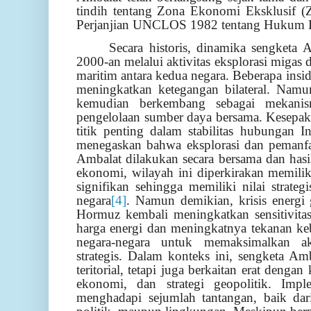
tindih tentang Zona Ekonomi Eksklusif (
Perjanjian UNCLOS 1982 tentang Hukum 
Secara historis, dinamika sengketa 
2000-an melalui aktivitas eksplorasi migas 
maritim antara kedua negara. Beberapa insi
meningkatkan ketegangan bilateral. Nam
kemudian berkembang sebagai mekanism
pengelolaan sumber daya bersama. Kesepa
titik penting dalam stabilitas hubungan 
menegaskan bahwa eksplorasi dan pemanfa
Ambalat dilakukan secara bersama dan hasil
ekonomi, wilayah ini diperkirakan memili
signifikan sehingga memiliki nilai strate
negara
[4]
. Namun demikian, krisis energi g
Hormuz kembali meningkatkan sensitivita
harga energi dan meningkatnya tekanan k
negara-negara untuk memaksimalkan a
strategis. Dalam konteks ini, sengketa Amb
teritorial, tetapi juga berkaitan erat deng
ekonomi, dan strategi geopolitik. Imp
menghadapi sejumlah tantangan, baik dar