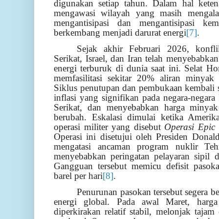
digunakan setiap tahun. Dalam hal ketena
mengawasi wilayah yang masih mengalam
mengantisipasi dan mengantisipasi ke
berkembang menjadi darurat energi
[7]
.
Sejak akhir Februari 2026, konfli
Serikat, Israel, dan Iran telah menyebabka
energi terburuk di dunia saat ini. Selat Ho
memfasilitasi sekitar 20% aliran minyak 
Siklus penutupan dan pembukaan kembali s
inflasi yang signifikan pada negara-nega
Serikat, dan menyebabkan harga minyak 
berubah. Eskalasi dimulai ketika Amerik
operasi militer yang disebut
Operasi Epic
Operasi ini disetujui oleh Presiden Dona
mengatasi ancaman program nuklir Te
menyebabkan peringatan pelayaran sipil 
Gangguan tersebut memicu defisit pasoka
barel per hari
[8]
.
Penurunan pasokan tersebut segera be
energi global. Pada awal Maret, harg
diperkirakan relatif stabil, melonjak taj