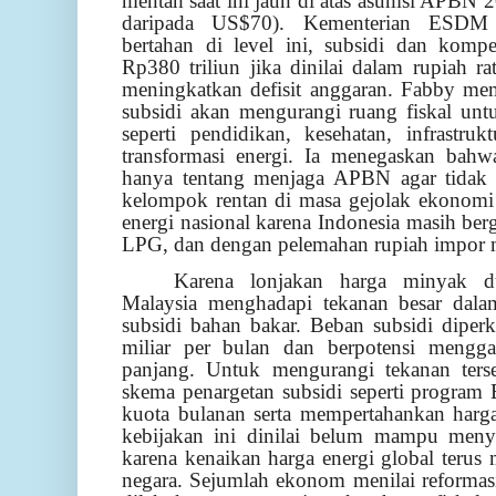
mentah saat ini jauh di atas asumsi APBN 2
daripada US$70). Kementerian ESDM 
bertahan di level ini, subsidi dan kompe
Rp380 triliun jika dinilai dalam rupiah ra
meningkatkan defisit anggaran. Fabby me
subsidi akan mengurangi ruang fiskal unt
seperti pendidikan, kesehatan, infrastruk
transformasi energi. Ia menegaskan bah
hanya tentang menjaga APBN agar tidak j
kelompok rentan di masa gejolak ekonomi
energi nasional karena Indonesia masih b
LPG, dan dengan pelemahan rupiah impor m
Karena lonjakan harga minyak du
Malaysia menghadapi tekanan besar dal
subsidi bahan bakar. Beban subsidi diper
miliar per bulan dan berpotensi menggan
panjang. Untuk mengurangi tekanan ters
skema penargetan subsidi seperti progra
kuota bulanan serta mempertahankan har
kebijakan ini dinilai belum mampu menye
karena kenaikan harga energi global teru
negara. Sejumlah ekonom menilai reformasi 