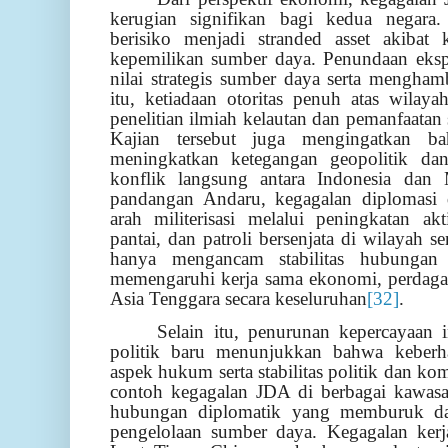
kerugian signifikan bagi kedua negar
berisiko menjadi stranded asset akibat k
kepemilikan sumber daya. Penundaan eksp
nilai strategis sumber daya serta mengha
itu, ketiadaan otoritas penuh atas wilay
penelitian ilmiah kelautan dan pemanfaata
Kajian tersebut juga mengingatkan 
meningkatkan ketegangan geopolitik d
konflik langsung antara Indonesia dan 
pandangan Andaru, kegagalan diplomasi
arah militerisasi melalui peningkatan ak
pantai, dan patroli bersenjata di wilayah s
hanya mengancam stabilitas hubungan b
memengaruhi kerja sama ekonomi, perdag
Asia Tenggara secara keseluruhan
[32]
.
Selain itu, penurunan kepercayaan i
politik baru menunjukkan bahwa keberh
aspek hukum serta stabilitas politik dan ko
contoh kegagalan JDA di berbagai kawas
hubungan diplomatik yang memburuk da
pengelolaan sumber daya. Kegagalan ker