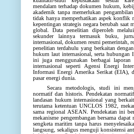
kualitatif-studi kepustakaan sesuai k
mendalam terhadap dokumen hukum, kebijak
akademik tanpa memerlukan pengambilan d
tidak hanya memperhatikan aspek konflik m
kepentingan strategis negara berubah saat 
global. Data penelitian diperoleh melal
sekunder lainnya termasuk buku, jurn
internasional, dokumen resmi pemerintah, re
penelitian terdahulu yang berkaitan dengan
hukum laut internasional, serta hubungan I
ini juga menggunakan berbagai laporan e
internasional seperti Agensi Energi Inte
Informasi Energi Amerika Serikat (EIA), d
pasar energi dunia.
Secara metodologis, studi ini me
normatif dan historis. Pendekatan normat
landasan hukum internasional yang berkai
terutama ketentuan UNCLOS 1982, mekan
sama regional ASEAN. Pendekatan ini b
mekanisme pengembangan bersama dapat men
sengketa maritim tanpa harus menyelesaika
langsung, sekaligus menguji konsistensi a