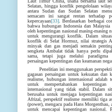
Laut Timur China, usaha bersama laut se
Selatan, hingga konflik pengelolaan wil
antara Sudan dan Sudan Selatan men
semacam ini sangat rentan terhadap pe
kepercayaan
[33]
. Berdasarkan berbagai co
bahwa hubungan Indonesia dan Malaysia d
oleh kepentingan nasional masing-masing 
untuk mengurangi konflik. Dalam situasi
konflik di Selat Hormuz, nilai strategis
minyak dan gas menjadi semakin penting
sengketa Ambalat tidak hanya perlu dipah
sama, tetapi juga melalui paradigma
persaingan kepentingan dan keamanan nega
Penelitian ini menggunakan perspekti
gagasan persaingan untuk kekuatan dan k
realisme, hubungan internasional adalah 
untuk mempertahankan kepentingan 
internasional yang tidak stabil. Dalam sit
berusaha untuk menjaga kepentingan nas
Afrizal, perspektif realisme memiliki tiga
(power), mengacu pada Hans Morgenthau, a
untuk mencapai kepentingan nasional. 