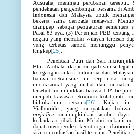
Australia, meninjau perubahan tersebut.
pendekatan pengembangan bersama di Amb
Indonesia dan Malaysia untuk menanga
bekerja sama daripada melawan. Menur
dianggap sebagai pengaturan sementara s
Pasal 83 ayat (3) Perjanjian PBB tentang
negara yang memiliki wilayah terpisah da
yang terbatas sambil menunggu penyel
lengkap
[25]
.
Penelitian Putri dan Sari menunju
Blok Ambalat dapat menjadi solusi legal 
ketegangan antara Indonesia dan Malaysia.
bahwa mekanisme ini berpotensi mengu
internasional yang mahal dan memakan wa
tersebut menunjukkan bahwa JDA berpoten
menjadi kawasan ekonomi kolaboratif mel
hidrokarbon bersama
[26]
. Kajian ini
Yiallourides, yang menyatakan bahwa
prejudice
memungkinkan sumber daya die
kedaulatan pihak lain. Melalui mekanisme t
dapat memperoleh keuntungan ekonomi y
sistem pembagian hasil tertentu. Penelitian