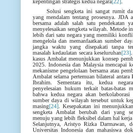
kepentingan strategis kedua negara
[22]
.
Solusi sengketa ini sangat rumit
yang mendalam tentang prosesnya. JDA a
bersama adalah salah satu pendekatan 
menyelesaikan sengketa wilayah. Metode ini
lebih dari satu negara yang memiliki konfli
mengelola dan memanfaatkan sumber day
jangka waktu yang disepakati tanpa te
masalah kedaulatan secara keseluruhan
[23]
kasus Ambalat menunjukkan konsep pemb
2025. Indonesia dan Malaysia mencapai k
mekanisme pengelolaan bersama atau pem
Ambalat selama pertemuan bilateral antar
Ibrahim. Sementara itu, kedua negara
penyelesaian hukum terkait batas-batas 
bahwa kedua negara akan berkolaborasi
sumber daya di wilayah tersebut untuk ke
masing
[24]
. Kesepakatan ini menunjukka
sengketa Ambalat berubah dari yang se
menuju yang lebih fleksibel dalam hal kerj
Selanjutnya, Aristyo Rizka Darmawan, d
Universitas Indonesia dan mahasiswa dokt