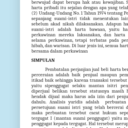
berwujud dapat berupa hak atau kewajiban. 
harta pribadi itu sejalan dengan apa yang tela
(2) Undang-Undang No. 1 Tahun 1974 tentang Pe
sepanjang suami-istri tidak menentukan lai
sebelum akad nikah dilaksanakan. Adapun ha
suami-istri adalah harta bawaan, yaitu 
perkawinan mereka laksanakan, dan harta 
selama perkawinan, tetapi terbatas pada pe
hibah, dan warisan. Di luar jenis ini, semua h
bersama dalam perkawinan
SIMPULAN
Pembatalan perjanjian jual beli harta b
perceraian adalah baik penjual maupun pe
itikad baik sehingga karena transaksi tersebu
yaitu sipenggugat selaku mantan isitri p
diperjual belikan tersebut statusnya masih 
hendak dijual maka harus ada izin dari penju
dahulu. Analisis yuridis adalah
perbuatan
persetujuan suami istri yang telah bercerai 
maka perbuatan tersebut cacat hukum sepe
tergugat I (mantan suami penggugat) yaitu m
penggugat kepada tergugat. Hal tersebut meru