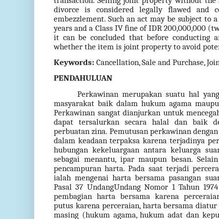
transaction. Selling joint property without the
divorce is considered legally flawed and c
embezzlement. Such an act may be subject to
years and a Class IV fine of IDR 200,000,000 (t
it can be concluded that before conducting any
whether the item is joint property to avoid poten
Keywords:
Cancellation, Sale and Purchase, Joi
PENDAHULUAN
Perkawinan merupakan suatu hal yang
masyarakat baik dalam hukum agama maupu
Perkawinan sangat dianjurkan untuk mencegah 
dapat tersalurkan secara halal dan baik 
perbuatan zina. Pemutusan perkawinan dengan
dalam keadaan terpaksa karena terjadinya p
hubungan kekeluargaan antara keluarga sua
sebagai menantu, ipar maupun besan. Selain
pencampuran harta. Pada saat terjadi percer
ialah mengenai harta bersama pasangan suam
Pasal 37 UndangUndang Nomor 1 Tahun 1974
pembagian harta bersama karena perceraia
putus karena perceraian, harta bersama diat
masing (hukum agama, hukum adat dan keput