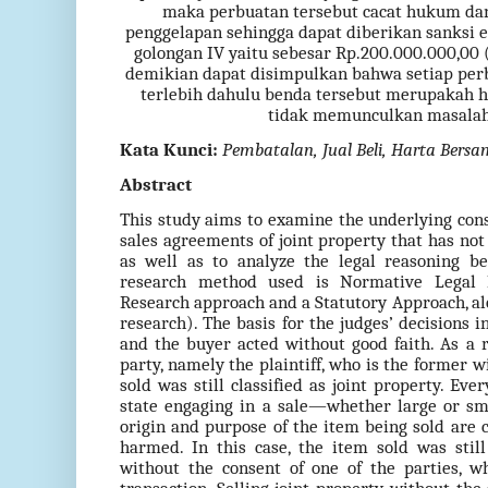
maka perbuatan tersebut cacat hukum da
penggelapan sehingga dapat diberikan sanksi 
golongan IV yaitu sebesar Rp.200.000.000,00 
demikian dapat disimpulkan bahwa setiap perb
terlebih dahulu benda tersebut merupakah 
tidak memunculkan masalah
Kata Kunci:
Pembatalan, Jual Beli, Harta Bersa
Abstract
This study aims to examine the underlying cons
sales agreements of joint property that has not 
as well as to analyze the legal reasoning be
research method used is Normative Legal 
Research approach and a Statutory Approach, al
research). The basis for the judges’ decisions in
and the buyer acted without good faith. As a re
party, namely the plaintiff, who is the former wi
sold was still classified as joint property. Eve
state engaging in a sale—whether large or s
origin and purpose of the item being sold are c
harmed. In this case, the item sold was still
without the consent of one of the parties, w