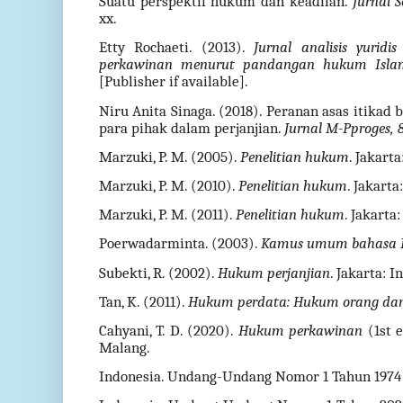
Suatu perspektif hukum dan keadilan.
Jurnal S
xx.
Etty Rochaeti. (2013).
Jurnal analisis yurid
perkawinan menurut pandangan hukum Isla
[Publisher if available].
Niru Anita Sinaga. (2018). Peranan asas itika
para pihak dalam perjanjian.
Jurnal M-Pproges, 
Marzuki, P. M. (2005).
Penelitian hukum
. Jakart
Marzuki, P. M. (2010).
Penelitian hukum
. Jakart
Marzuki, P. M. (2011).
Penelitian hukum
. Jakarta
Poerwadarminta. (2003).
Kamus umum bahasa I
Subekti, R. (2002).
Hukum perjanjian
. Jakarta: 
Tan, K. (2011).
Hukum perdata: Hukum orang dan
Cahyani, T. D. (2020).
Hukum perkawinan
(1st 
Malang.
Indonesia. Undang-Undang Nomor 1 Tahun 1974