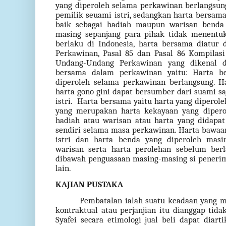
yang diperoleh selama perkawinan berlangsun
pemilik seuami istri, sedangkan harta bersama
baik sebagai hadiah maupun warisan benda
masing sepanjang para pihak tidak menentu
berlaku di Indonesia, harta bersama diatur
Perkawinan, Pasal 85 dan Pasal 86 Kompilas
Undang-Undang Perkawinan yang dikenal de
bersama dalam perkawinan yaitu: Harta b
diperoleh selama perkawinan berlangsung. H
harta gono gini dapat bersumber dari suami saja
istri.
Harta bersama yaitu harta yang diperol
yang merupakan harta kekayaan yang dipero
hadiah atau warisan atau harta yang didapa
sendiri selama masa perkawinan. Harta bawaa
istri dan harta benda yang diperoleh masi
warisan serta harta perolehan sebelum ber
dibawah penguasaan masing-masing si peneri
lain.
KAJIAN PUSTAKA
Pembatalan ialah suatu keadaan yang 
kontraktual atau perjanjian itu dianggap ti
Syafei secara etimologi jual beli dapat diart