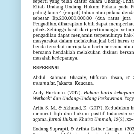
seperti yang telah diatur dalam Undang-Und
Kitab Undang-Undang Hukum Pidana pada Pa
paling lama 4 (empat) tahun atau pidana denda
sebesar Rp.200.000.000,00 (dua ratus jut
Pengadilan, diharapkan lebih dapat memperhati
pihak. Sehingga hasil dari pertimbangan setia
pengadilan dapat menjamin terpenuhinya hak-
masyarakat dalam melakukan jual beli harus 
benda tersebut merupakan harta bersama atau b
bersama hendaklah melakukan diskusi bersama
masalah kedepannya.
REFERENSI
Abdul Rahman Ghazaly, Ghfuron Ihsan, & S
muamalat
. Jakarta: Kencana.
Andy Hartanto. (2012).
Hukum harta kekayaan 
Wetboek” dan Undang-Undang Perkawinan
. Yog
Arifa, S. M., & Akhmad, K. (2017). Kedudukan
menurut fiqh dan hukum positif Indonesia se
agama.
Jurnal Hukum Khaira Ummah, 12
(2), xx–
Endang Suprapti, & Arihta Esther Larigan. (202