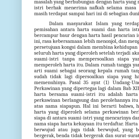
masalah yang berhubungan dengan harta yang 
istri berhak menerima nafkah selama masa id
masih terdapat sampai hari ini di sebagian duni
Dalam masyarakat Islam yang terdapa
pemisahan antara harta suami dan harta ist
bercampur baur dengan harta hasil pencarian i
ini, rasa kebersamaan lebih menonjol, dan m
persetujuan kongsi dalam membina kehidupan 
seluruh harta yang diperoleh setelah terjadi a
suami-istri tanpa mempersoalkan siapa y
memperoleh harta itu. Dalam rumah tangga yang
arti suami sebagai seorang kepala rumah tan
sudah tidak lagi dipersoalkan siapa yang 
memenuhinya. Pasal 35 ayat (1) Undang-Un
Perkawinan yang dipertegas lagi dalam Bab X
harta bersama suami-istri itu adalah harta
perkawinan berlangsung dan perolehannya itu
atas nama siapapun. Hal ini berarti bahwa, 
harta yang diperoleh selama perkawinan ber
siapa di antara suami-istri yang mencarinya d
nama siapa harta kekayaan itu terdaftar. Hart
berwujud atau juga tidak berwujud, yang 
bergerak, benda tidak bergerak dan surat-sura