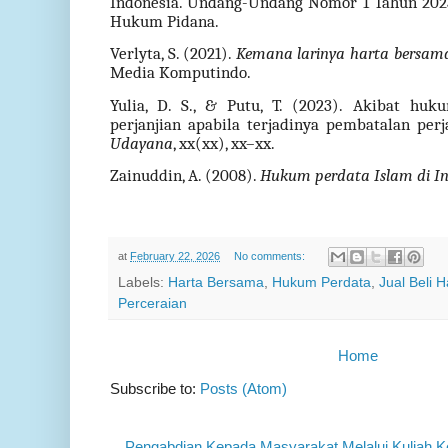
Indonesia. Undang-Undang Nomor 1 Tahun 202
Hukum Pidana.
Verlyta, S. (2021).
Kemana larinya harta bersama
Media Komputindo.
Yulia, D. S., & Putu, T. (2023). Akibat hu
perjanjian apabila terjadinya pembatalan perj
Udayana
, xx(xx), xx–xx.
Zainuddin, A. (2008).
Hukum perdata Islam di I
at
February 22, 2026
No comments:
Labels:
Harta Bersama
,
Hukum Perdata
,
Jual Beli 
Perceraian
Home
Subscribe to:
Posts (Atom)
Pengabdian Kepada Masyarakat Melalui Kuliah K