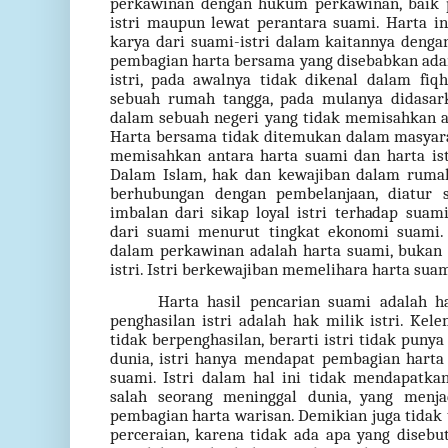
perkawinan dengan hukum perkawinan, baik p
istri maupun lewat perantara suami. Harta ini
karya dari suami-istri dalam kaitannya denga
pembagian harta bersama yang disebabkan ada
istri, pada awalnya tidak dikenal dalam fi
sebuah rumah tangga, pada mulanya didasarka
dalam sebuah negeri yang tidak memisahkan an
Harta bersama tidak ditemukan dalam masyara
memisahkan antara harta suami dan harta is
Dalam Islam, hak dan kewajiban dalam rumah
berhubungan dengan pembelanjaan, diatur se
imbalan dari sikap loyal istri terhadap suam
dari suami menurut tingkat ekonomi suami.
dalam perkawinan adalah harta suami, bukan
istri. Istri berkewajiban memelihara harta su
Harta hasil pencarian suami adalah h
penghasilan istri adalah hak milik istri. Kele
tidak berpenghasilan, berarti istri tidak puny
dunia, istri hanya mendapat pembagian harta
suami. Istri dalam hal ini tidak mendapatka
salah seorang meninggal dunia, yang menja
pembagian harta warisan. Demikian juga tidak t
perceraian, karena tidak ada apa yang disebu