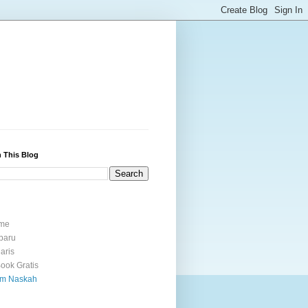
 This Blog
me
baru
laris
ook Gratis
im Naskah