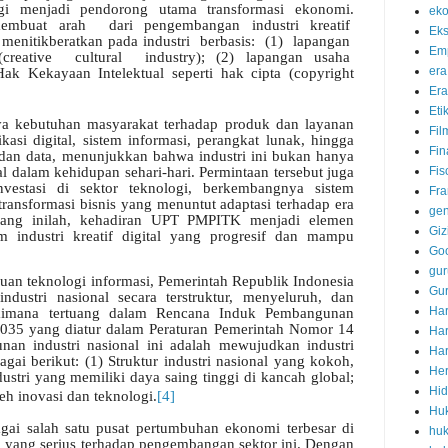
logi menjadi pendorong utama transformasi ekonomi.
eko
membuat
arah
dari
pengembangan
industri
kreatif
Eks
menitikberatkan pada industri
berbasis:
(1)
lapangan
Em
(creative
cultural
industry);
(2)
lapangan
usaha
era
 Hak Kekayaan Intelektual seperti hak cipta (copyright
Era
Eti
ya kebutuhan masyarakat terhadap produk dan layanan
Fil
ikasi digital, sistem informasi, perangkat lunak, hingga
Fin
 dan data, menunjukkan bahwa industri ini bukan hanya
al dalam kehidupan sehari-hari. Permintaan tersebut juga
Fis
nvestasi di sektor teknologi, berkembangnya sistem
Fra
 transformasi bisnis yang menuntut adaptasi terhadap era
ge
lakang inilah, kehadiran UPT PMPITK menjadi elemen
Giz
m industri kreatif digital yang progresif dan mampu
Go
gur
an teknologi informasi, Pemerintah Republik Indonesia
Gur
dustri nasional secara terstruktur, menyeluruh, dan
Har
gaimana tertuang dalam Rencana Induk Pembangunan
2035 yang diatur dalam Peraturan Pemerintah Nomor 14
Ha
an industri nasional ini adalah mewujudkan industri
Har
agai berikut: (1) Struktur industri nasional yang kokoh,
Her
dustri yang memiliki daya saing tinggi di kancah global;
Hid
leh inovasi dan teknologi.
[4]
Hu
agai salah satu pusat pertumbuhan ekonomi terbesar di
huk
 yang serius terhadap pengembangan sektor ini. Dengan