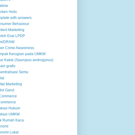
atime
cken Holic
plete with answers
nsumer Behaviour
tent Marketing
ntoh Esai LPDP
relDRAW
er Crime Awareness
mpak Kerugian pada UMKM
n Katuk (Sauropus androgynus)
ain grafis
entralisasi Semu
tal
ital Marketing
ol Garut
 Commerce
Commerce
ukasi Hukum
ukasi UMKM
ek Rumah Kaca
onomi
nomi Lokal