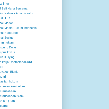
a timur
l Beli Harta Bersama
ior Network Administrator
nal IJER
nal Madani
nal Media Hukum Indonesia
nal Nanggroe
nal Socius
ian hukum
mpung Dwar
pus Inklusif
us Bullying
a kerja Operasional /KKO
iri
ayakan Bisnis
dari
astian hukum
putusan Pembelian
wirausahaan
irausahaan islam
ah al-Quran
ab arab