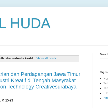
L HUDA
Search
ith label
industri keatif
.
Show all posts
Pages
trian dan Perdagangan Jawa Timur
Ho
tri Kreatif di Tengah Masyrakat
Ter
tion Technology Creativesurabaya
Ter
E-B
n
Kir
 P. 15-23