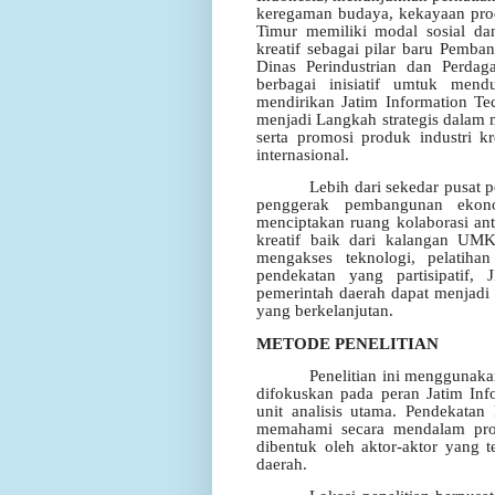
keregaman budaya, kekayaan prod
Timur memiliki modal sosial d
kreatif sebagai pilar baru Pemba
Dinas Perindustrian dan Perdag
berbagai inisiatif umtuk mend
mendirikan Jatim Information Te
menjadi Langkah strategis dalam m
serta promosi produk industri k
internasional.
Lebih dari sekedar pusat p
penggerak pembangunan ekonom
menciptakan ruang kolaborasi ant
kreatif baik dari kalangan UM
mengakses teknologi, pelatiha
pendekatan yang partisipatif,
pemerintah daerah dapat menjadi 
yang berkelanjutan.
METODE PENELITIAN
Penelitian ini menggunaka
difokuskan pada peran Jatim Inf
unit analisis utama. Pendekatan 
memahami secara mendalam pros
dibentuk oleh aktor-aktor yang t
daerah.