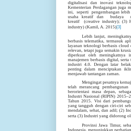
digitalisasi dan inovasi tekno
Kementerian Perdagangan juga 
ini,
seperti
pengembangan lebih 
usaha
kreatif
dan
budaya
kreatif
(creative industry); (3)
industry) (
Kamil, A. 2015)
[3]
Lebih lanjut, meningkatn
berbasis telematika, termasuk apl
layanan teknologi berbasis cloud
relevan, tetapi juga semakin krusi
diperkuat oleh meningkatnya i
manajemen berbasis digital, serta
industri 4.0. Dengan latar be
penting dalam menciptakan ikli
menjawab tantangan zaman.
Mengingat pesatnya kemaju
telah merancang pembangunan in
berorientasi masa depan, seba
Industri Nasional (RIPIN) 2015–
Tahun 2015. Visi dari pembangun
yang tangguh dengan ciri-ciri seb
mendalam, sehat, dan adil; (2) In
serta (3) Industri yang didorong o
Provinsi Jawa Timur, seb
Indonesia, menunjukkan perhatian