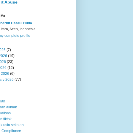
rt Abuse
 Me
nerbit Daarul Huda
Utara, Aceh, Indonesia
y complete profile
2026
(7)
2026
(19)
026
(23)
2026
(12)
 2026
(6)
ary 2026
(77)
s
lak
dah akhlak
ualisasi
n tiktok
k usia sekolah
d Compliance