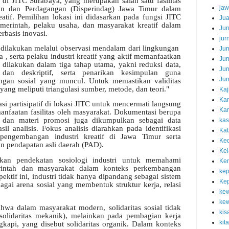
t di JITC Surabaya, yang merupakan salah satu fasilitas
jaw
rian dan Perdagangan (Disperindag) Jawa Timur dalam
atif. Pemilihan lokasi ini didasarkan pada fungsi JITC
Jua
emerintah, pelaku usaha, dan masyarakat kreatif dalam
Jun
basis inovasi.
jur
dilakukan melalui observasi mendalam dari lingkungan
Jur
 , serta pelaku industri kreatif yang aktif memanfaatkan
Jur
ta dilakukan dalam tiga tahap utama, yakni reduksi data,
Jur
 dan deskriptif, serta penarikan kesimpulan guna
Jur
ungan sosial yang muncul. Untuk memastikan validitas
 yang meliputi triangulasi sumber, metode, dan teori."
Kaj
Ka
si partisipatif di lokasi JITC untuk mencermati langsung
Kam
emanfaatan fasilitas oleh masyarakat. Dokumentasi berupa
, dan materi promosi juga dikumpulkan sebagai data
kas
 analisis. Fokus analisis diarahkan pada identifikasi
Kat
engembangan industri kreatif di Jawa Timur serta
Ked
an pendapatan asli daerah (PAD).
Kel
tkan pendekatan sosiologi industri untuk memahami
Ken
erintah dan masyarakat dalam konteks perkembangan
kep
spektif ini, industri tidak hanya dipandang sebagai sistem
Ke
agai arena sosial yang membentuk struktur kerja, relasi
ke
kew
wa dalam masyarakat modern, solidaritas sosial tidak
kis
solidaritas mekanik), melainkan pada pembagian kerja
kit
kapi, yang disebut solidaritas organik. Dalam konteks