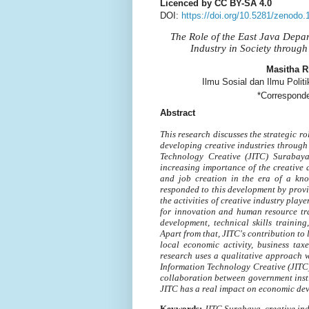
Licenced by CC BY-SA 4.0
DOI:
https://doi.org/10.5281/zenodo
The Role of the East Java Depar
Industry in Society throug
Masitha R
Ilmu Sosial dan Ilmu Poli
*Correspond
Abstract
This research discusses the strategic r
developing creative industries throug
Technology Creative (JITC) Surabay
increasing importance of the creative 
and job creation in the era of a kn
responded to this development by provi
the activities of creative industry playe
for innovation and human resource trai
development, technical skills trainin
Apart from that, JITC's contribution to 
local economic activity, business tax
research uses a qualitative approach 
Information Technology Creative (JITC)
collaboration between government insti
JITC has a real impact on economic d
Keywords
:
JITC Surabaya, creative ind