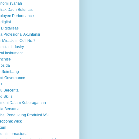
nomi syariah
trak Daun Beluntas
ployee Performance
 digital
 Digitalisasi
ka Profesional Akuntansi
m Miracle in Cell No.7
ancial Industry
cal Instrument
nchise
nosida
i Seimbang
od Governance
u
u Bercerita
d Skills
rmoni Dalam Keberagaman
ta Bersama
bal Pendukung Produksi ASI
roponik Wick
kum
um internasional