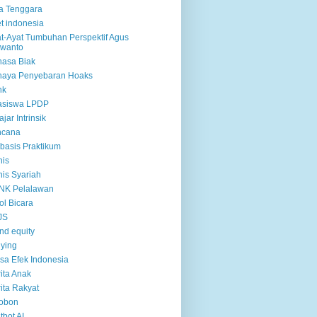
a Tenggara
et indonesia
t-Ayat Tumbuhan Perspektif Agus
rwanto
asa Biak
haya Penyebaran Hoaks
nk
asiswa LPDP
ajar Intrinsik
ncana
basis Praktikum
nis
nis Syariah
NK Pelalawan
ol Bicara
JS
nd equity
lying
sa Efek Indonesia
ita Anak
ita Rakyat
robon
tbot AI