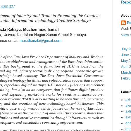
Repo
.18061327
tment of Industry and Trade in Promoting the Creative
About
h Jatim Information Technology Creative Surabaya
Pe
Aceh 
izki Rahayu, Muchammad Ismail
tik, Universitas Islam Negeri Sunan Ampel Surabaya
View m
ence email:
masitharizki@gmail.com
July 
June 
ole of the East Java Province Department of Industry and Trade in
May 2
h the establishment and management of the East Java Information
a. The background to the formation of JITC is based on the
April 
and digital industry sector in driving regional economic growth
March
owledge-based economy. The East Java Provincial Government
Febru
ding technology facilities and collaboration spaces that support
rs, especially digital startups. JITC not only functions as a center
ning, but also as an ecosystem that facilitates digital product
Label
g, and expanding market networks for creative business actors.
local revenue (PAD) is also starting to be seen through increasing
akh
es, and the creation of new technology-based businesses. This
aki
with a case study method which focuses on the role of East Java
akt
 Surabaya as the main unit of analysis. This research shows that
aku
tutions and creative communities through infrastructure such as
evelopment and sustainable community empowerment.
ana
an
ustry, East Java Industry and Trade Service, digital technology