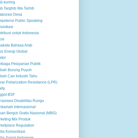
ab kuning
ab Targhib Wa Tarhib
aborasi Desa
petensi Public Speaking
unikasi
tribusi untuk Indonesia
osi
akata Bahasa Arab
sis Energi Global
ator
baga Pelayanan Publik
mbah Burung Puyuh
bah Cair Industri Tahu
ear Poliarization Resistance (LPR)
alty
ggot BSF
asiswa Disabilitas Rungu
kamah internasional
an Bergizi Gratis Nasional (MBG)
keting Mix Produk
ketplace Regulation
ia Komunikasi
ia Sosial Instagram