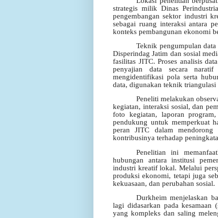
Lokasi penelitian berpusa
strategis milik Dinas Perindust
pengembangan sektor industri kre
sebagai ruang interaksi antara p
konteks pembangunan ekonomi ber
Teknik pengumpulan data 
Disperindag Jatim dan sosial media
fasilitas JITC. Proses analisis da
penyajian data secara naratif
mengidentifikasi pola serta hub
data, digunakan teknik triangulasi
Peneliti melakukan observa
kegiatan, interaksi sosial, dan p
foto kegiatan, laporan program
pendukung untuk memperkuat hasil
peran JITC dalam mendorong p
kontribusinya terhadap peningkat
Penelitian ini memanfaa
hubungan antara institusi pem
industri kreatif lokal. Melalui per
produksi ekonomi, tetapi juga seb
kekuasaan, dan perubahan sosial.
Durkheim menjelaskan bah
lagi didasarkan pada kesamaan (
yang kompleks dan saling meleng