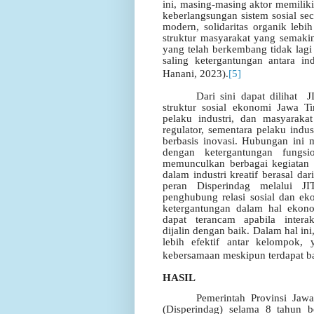
ini, masing-masing aktor memilik
keberlangsungan sistem sosial sec
modern, solidaritas organik leb
struktur masyarakat yang semakin 
yang telah berkembang tidak lag
saling ketergantungan antara i
Hanani, 2023)
.
[5]
Dari sini dapat dilihat
J
struktur sosial ekonomi Jawa 
pelaku industri, dan masyarakat 
regulator, sementara pelaku indu
berbasis inovasi. Hubungan ini 
dengan ketergantungan fungsi
memunculkan berbagai kegiatan d
dalam industri kreatif berasal d
peran Disperindag melalui JI
penghubung relasi sosial dan eko
ketergantungan dalam hal ekonom
dapat
terancam
apabila
interak
dijalin dengan baik. Dalam hal in
lebih
efektif
antar
kelompok,
kebersamaan meskipun terdapat ba
HASIL
Pemerintah Provinsi Jaw
(Disperindag) selama 8 tahun b