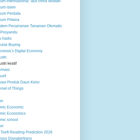
um internasional. laut china selatan
um islam
kum Perdata
kum Pidana
istem Penyiraman Tanaman Otomatis
 Posyandu
u hadis
ulse Buying
onesia’s Digital Economy
ustri
ustri keatif
ormasi
usif
vasi Produk Daun Kelor
ernet of Things
am
amic Economic
amic Economics
amic school
ael
 Toefl-Reading Prediction 2026
sos Disnakertrans