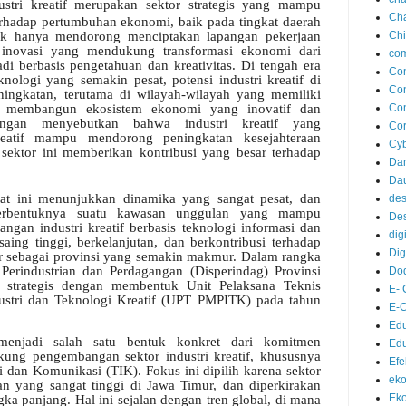
stri kreatif merupakan sektor strategis yang mampu
Ch
erhadap pertumbuhan ekonomi, baik pada tingkat daerah
Chi
dak hanya mendorong menciptakan lapangan pekerjaan
n inovasi yang mendukung transformasi ekonomi dari
com
i berbasis pengetahuan dan kreativitas. Di tengah era
Co
knologi yang semakin pesat, potensi industri kreatif di
Con
ingkatan, terutama di wilayah-wilayah yang memiliki
Co
 membangun ekosistem ekonomi yang inovatif dan
angan menyebutkan bahwa industri kreatif yang
Co
eatif mampu mendorong peningkatan kesejahteraan
Cyb
sektor ini memberikan kontribusi yang besar terhadap
Da
Dau
aat ini menunjukkan dinamika yang sangat pesat, dan
des
erbentuknya suatu kawasan unggulan yang mampu
Des
ngan industri kreatif berbasis teknologi informasi dan
digi
ing tinggi, berkelanjutan, dan berkontribusi terhadap
Dig
ur sebagai provinsi yang semakin makmur. Dalam rangka
 Perindustrian dan Perdagangan (Disperindag) Provinsi
Dod
strategis dengan membentuk Unit Pelaksana Teknis
E-
stri dan Teknologi Kreatif (UPT PMPITK) pada tahun
E-
Ed
enjadi salah satu bentuk konkret dari komitmen
Ed
ung pengembangan sektor industri kreatif, khususnya
Ef
i dan Komunikasi (TIK). Fokus ini dipilih karena sektor
ek
n yang sangat tinggi di Jawa Timur, dan diperkirakan
Eko
ka panjang. Hal ini sejalan dengan tren global, di mana