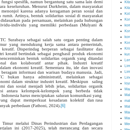
i fungsi spesifik, namun bergantung satu sama lain demi
Kit
ara keseluruhan.
Menurut Durkheim, dalam masyarakat
Kit
ih menonjol karena adanya keragaman peran sosial dan
Kol
rumit. Artinya, bentuk solidaritas sosial di masyarakat
Kom
i didasarkan pada persamaan, melainkan pada hubungan
ndividu-individu yang memiliki perbedaan (Mulyani &
kom
Kon
kor
ITC Surabaya sebagai salah satu organ penting dalam
Kos
Timur yang mendukung kerja sama antara pemerintah,
Kri
kreatif. Disperindag berperan sebagai fasilitator dan
stri kreatif bertindak sebagai penghasil produk ekonomi
kur
mencerminkan bentuk solidaritas organik yang ditandai
Lem
onal dan kolaboratif antar pihak.
Industri kreatif
Li
alam ekonomi kreatif. Sementara itu, ide dan inovasi
Lim
ari beragam informasi dan warisan budaya manusia.
Jadi,
TC bukan hanya administratif, melainkan sebagai
Lin
nomi dalam struktur industri kreatif. Meskipun
saling
loy
i dan sosial menjadi lebih jelas, solidaritas organik
Ma
si
antara
kelompok-kelompok
yang
berbeda
tidak
Mah
i, Indonesia harus menciptakan saluran komunikasi yang
yang
dapat
memperkuat
kesadaran
kolektif
dan rasa
mah
nyak perbedaan (Fathoni, 2024).
[6]
Mak
Mar
Mar
a Timur melalui Dinas Perindustrian dan Perdagangan
Med
erjalan ini (2017-2025), telah merancang dan secara
Med