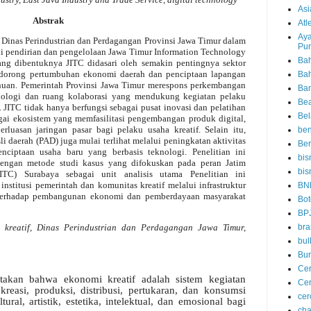
Asi
Abstrak
Atl
Aya
s Dinas Perindustrian dan Perdagangan Provinsi Jawa Timur dalam
Pu
i pendirian dan pengelolaan Jawa Timur Information Technology
Bah
kang dibentuknya JITC didasari oleh semakin pentingnya sektor
endorong pertumbuhan ekonomi daerah dan penciptaan lapangan
Ba
ahuan. Pemerintah Provinsi Jawa Timur merespons perkembangan
Ba
knologi dan ruang kolaborasi yang mendukung kegiatan pelaku
Be
al. JITC tidak hanya berfungsi sebagai pusat inovasi dan pelatihan
Bel
gai ekosistem yang memfasilitasi pengembangan produk digital,
perluasan jaringan pasar bagi pelaku usaha kreatif. Selain itu,
be
i daerah (PAD) juga mulai terlihat melalui peningkatan aktivitas
Ber
nciptaan usaha baru yang berbasis teknologi. Penelitian ini
bis
dengan metode studi kasus yang difokuskan pada peran Jatim
bis
ITC) Surabaya sebagai unit analisis utama Penelitian ini
nstitusi pemerintah dan komunitas kreatif melalui infrastruktur
BN
 terhadap pembangunan ekonomi dan pemberdayaan masyarakat
Bot
BP
i kreatif, Dinas Perindustrian dan Perdagangan Jawa Timur,
bra
bul
Bur
Cer
akan bahwa ekonomi kreatif adalah sistem kegiatan
Cer
reasi, produksi, distribusi, pertukaran, dan konsumsi
ce
ural, artistik, estetika, intelektual, dan emosional bagi
cha