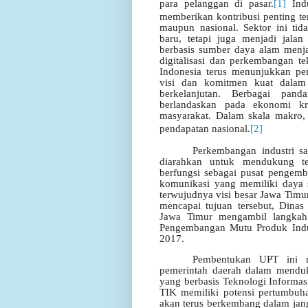
para pelanggan di pasar.
[1]
Indu
memberikan kontribusi penting t
maupun nasional. Sektor ini ti
baru, tetapi juga menjadi jala
berbasis sumber daya alam menjad
digitalisasi dan perkembangan te
Indonesia terus menunjukkan pen
visi dan komitmen kuat dalam
berkelanjutan.
Berbagai pand
berlandaskan pada ekonomi kr
masyarakat. Dalam skala makro, 
pendapatan nasional.
[2]
Perkembangan industri s
diarahkan untuk mendukung t
berfungsi sebagai pusat pengemba
komunikasi yang memiliki daya sa
terwujudnya visi besar Jawa Tim
mencapai tujuan tersebut, Dinas
Jawa Timur mengambil langkah 
Pengembangan Mutu Produk Indu
2017.
Pembentukan UPT ini m
pemerintah daerah dalam menduk
yang berbasis Teknologi Informas
TIK memiliki potensi pertumbuha
akan terus berkembang dalam jang