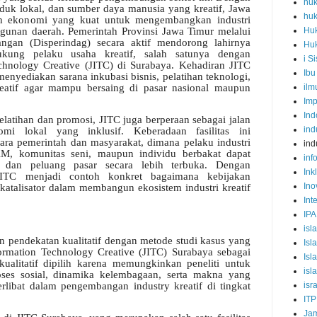
huk
uk lokal, dan sumber daya manusia yang kreatif, Jawa
huk
an ekonomi yang kuat untuk mengembangkan industri
Hu
ngunan daerah. Pemerintah Provinsi Jawa Timur melalui
angan (Disperindag) secara aktif mendorong lahirnya
Hu
ukung pelaku usaha kreatif, salah satunya dengan
i S
chnology Creative (JITC) di Surabaya. Kehadiran JITC
Ibu
enyediakan sarana inkubasi bisnis, pelatihan teknologi,
ilm
reatif agar mampu bersaing di pasar nasional maupun
Imp
Ind
elatihan dan promosi, JITC juga berperaan sebagai jalan
ind
i lokal yang inklusif. Keberadaan fasilitas ini
ara pemerintah dan masyarakat, dimana pelaku industri
ind
KM, komunitas seni, maupun individu berbakat dapat
inf
n dan peluang pasar secara lebih terbuka. Dengan
Inkl
 JITC menjadi contoh konkret bagaimana kebijakan
Ino
katalisator dalam membangun ekosistem industri kreatif
Int
IPA
isl
n pendekatan kualitatif dengan metode studi kasus yang
Isl
ormation Technology Creative (JITC) Surabaya sebagai
Isl
kualitatif dipilih karena memungkinkan peneliti untuk
isl
es sosial, dinamika kelembagaan, serta makna yang
erlibat dalam pengembangan industry kreatif di tingkat
isr
ITP
Jam