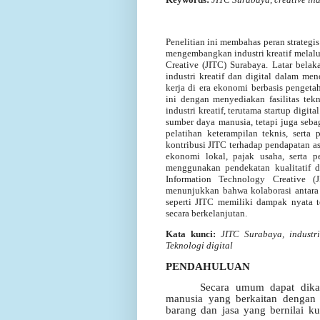
Penelitian ini membahas peran strategi
mengembangkan industri kreatif melalu
Creative (JITC) Surabaya. Latar bela
industri kreatif dan digital dalam m
kerja di era ekonomi berbasis penget
ini dengan menyediakan fasilitas te
industri kreatif, terutama startup digit
sumber daya manusia, tetapi juga seba
pelatihan keterampilan teknis, serta 
kontribusi JITC terhadap pendapatan asl
ekonomi lokal, pajak usaha, serta pe
menggunakan pendekatan kualitatif 
Information Technology Creative (J
menunjukkan bahwa kolaborasi antara i
seperti JITC memiliki dampak nyata
secara berkelanjutan.
Kata kunci:
JITC Surabaya, industr
Teknologi digital
PENDAHULUAN
Secara umum dapat dikat
manusia yang berkaitan dengan k
barang dan jasa yang bernilai kult