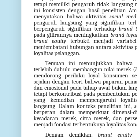
tetapi memiliki pengaruh tidak langsung 
ini konsisten dengan hasil penelitian Am
menyatakan bahwa aktivitas
social med
pengaruh langsung yang signifikan te
berpengaruh signifikan terhadap
brand t
pada gilirannya meningkatkan
brand loya
brand equity
terbukti menjadi variabe
menjembatani hubungan antara aktivitas p
loyalitas pelanggan.
Temuan ini menunjukkan bahwa
terlebih dahulu membangun nilai merek (
mendorong perilaku loyal konsumen sec
sejalan dengan teori bahwa paparan pemas
dan emosional pada tahap awal bukan lang
tetapi berkontribusi pada pembentukan pe
yang kemudian mempengaruhi loyalit
langsung. Dalam konteks penelitian ini,
s
berperan dalam memperkuat dimensi-
kesadaran merek, citra merek, dan perse
menjadi fondasi terbentuknya loyalitas ko
Dengan demikian,
brand equity
b