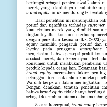
berfungsi sebagai pemicu awal dalam m
merek, yang selanjutnya membutuhkan per
brand equity
untuk mendorong terbentukn
Hasil penelitian ini menunjukkan b
positif dan signifikan terhadap
customer 
kuat ekuitas merek yang dimiliki suatu 
tingkat loyalitas konsumen terhadap merek
dengan penelitian Lesmana dkk. (2023) 
equity
memiliki pengaruh positif dan s
loyalty
pada pengguna
smartphone
Xi
menjelaskan bahwa persepsi positif konsu
asosiasi merek, dan kepercayaan terh
konsumen untuk melakukan pembelian ul
produk kepada orang lain. Kesamaan hasi
brand equity
merupakan faktor penting 
pelanggan, termasuk dalam konteks peneli
Wardah berperan dalam meningkatkan loy
Dengan demikian, temuan penelitian in
bahwa
brand equity
tidak hanya berfungsi s
sebagai determinan utama dalam memban
Secara konseptual,
brand equity
berper