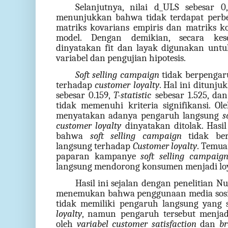
Selanjutnya, nilai d_ULS sebesar 
menunjukkan bahwa tidak terdapat perbe
matriks kovarians empiris dan matriks ko
model. Dengan demikian, secara kes
dinyatakan fit dan layak digunakan unt
variabel dan pengujian hipotesis.
Soft selling campaign
tidak berpengaru
terhadap
customer loyalty
. Hal ini ditunju
sebesar 0.159,
T-statistic
sebesar 1.525, da
tidak memenuhi kriteria signifikansi. Ol
menyatakan adanya pengaruh langsung
s
customer loyalty
dinyatakan ditolak. Hasi
bahwa
soft selling campaign
tidak ber
langsung terhadap
Customer loyalty
. Temua
paparan kampanye
soft selling campaig
langsung mendorong konsumen menjadi loy
Hasil ini sejalan dengan penelitian 
menemukan bahwa penggunaan media sosial
tidak memiliki pengaruh langsung yang 
loyalty
, namun pengaruh tersebut menjadi
oleh
variabel customer satisfaction
dan
br