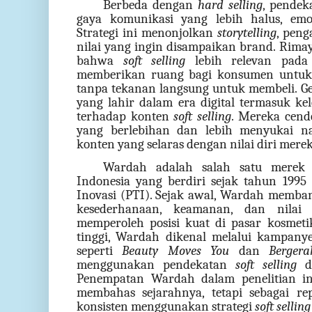
Berbeda dengan
hard selling
, pende
gaya komunikasi yang lebih halus, emo
Strategi ini menonjolkan
storytelling
, peng
nilai yang ingin disampaikan brand. Rimay
bahwa
soft selling
lebih relevan pada
memberikan ruang bagi konsumen untuk 
tanpa tekanan langsung untuk membeli. G
yang lahir dalam era digital termasuk ke
terhadap konten
soft selling
. Mereka cend
yang berlebihan dan lebih menyukai nara
konten yang selaras dengan nilai diri merek
Wardah adalah salah satu merek 
Indonesia yang berdiri sejak tahun 1995
Inovasi (PTI). Sejak awal, Wardah memban
kesederhanaan, keamanan, dan nilai 
memperoleh posisi kuat di pasar kosmet
tinggi, Wardah dikenal melalui kampanye
seperti
Beauty Moves You
dan
Berger
menggunakan pendekatan
soft selling
da
Penempatan Wardah dalam penelitian i
membahas sejarahnya, tetapi sebagai re
konsisten menggunakan strategi
soft selling