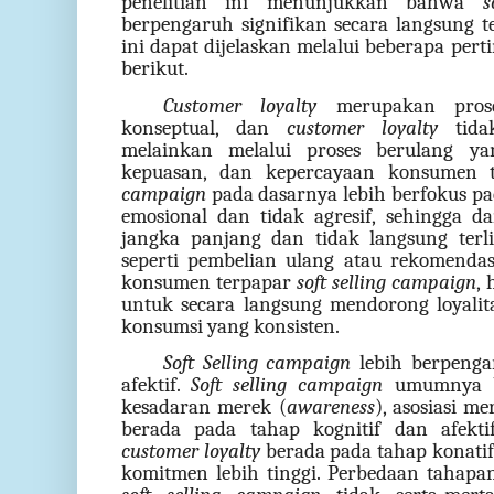
penelitian ini menunjukkan bahwa
s
berpengaruh signifikan secara langsung 
ini dapat dijelaskan melalui beberapa pert
berikut.
Customer loyalty
merupakan prose
konseptual, dan
customer loyalty
tidak
melainkan melalui proses berulang ya
kepuasan, dan kepercayaan konsumen 
campaign
pada dasarnya lebih berfokus p
emosional dan tidak agresif, sehingga d
jangka panjang dan tidak langsung terli
seperti pembelian ulang atau rekomendas
konsumen terpapar
soft selling campaign
,
untuk secara langsung mendorong loyali
konsumsi yang konsisten.
Soft Selling campaign
lebih berpenga
afektif.
Soft selling campaign
umumnya b
kesadaran merek (
awareness
), asosiasi me
berada pada tahap kognitif dan afekti
customer loyalty
berada pada tahap konatif
komitmen lebih tinggi. Perbedaan tahap