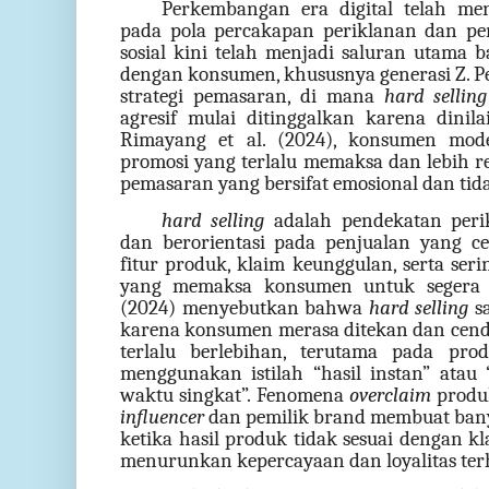
Perkembangan era digital telah me
pada pola percakapan periklanan dan pe
sosial kini telah menjadi saluran utama 
dengan konsumen, khususnya generasi Z. P
strategi pemasaran, di mana
hard selling
agresif mulai ditinggalkan karena dinila
Rimayang et al. (2024), konsumen mod
promosi yang terlalu memaksa dan lebih r
pemasaran yang bersifat emosional dan ti
hard selling
adalah
pendekatan peri
dan berorientasi pada penjualan yang ce
fitur produk, klaim keunggulan, serta se
yang memaksa konsumen untuk segera 
(2024) menyebutkan bahwa
hard selling
sa
karena konsumen merasa ditekan dan cen
terlalu berlebihan, terutama pada pro
menggunakan istilah “hasil instan” atau
waktu singkat”. Fenomena
overclaim
produ
influencer
dan pemilik brand membuat ban
ketika hasil produk tidak sesuai dengan kl
menurunkan kepercayaan dan loyalitas ter