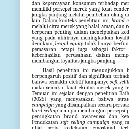
dan kepercayaan konsumen terhadap mer
memiliki persepsi merek yang kuat cen
jangka panjang melalui pembelian ulang 
lain. Dalam konteks penelitian ini,
brand e
melalui citra merek yang halal, aman, dan r
berperan penting dalam menciptakan ke
yang pada akhirnya meningkatkan loyali
demikian,
brand equity
tidak hanya berfungs
pemasaran, tetapi juga sebagai faktor
keberhasilan perusahaan dalam memp
membangun loyalitas jangka panjang.
Hasil penelitian ini menunjukka
berpengaruh positif dan signifikan terha
bahwa semakin efektif kampanye
soft sell
maka semakin kuat ekuitas merek yang t
Temuan ini sejalan dengan penelitian Bai
(2025) yang menyatakan bahwa stra
campaign
yang disampaikan secara persuasif
hard selling
mampu membangun persepsi pos
peningkatan brand awareness dan kete
Pendekatan
soft selling
campaign
yang m
nilai, serta kedekatan emosional t