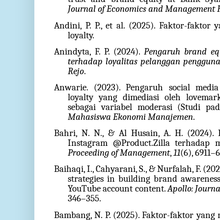
Journal of Economics and Management 
Andini, P. P., et al. (2025). Faktor-fakt
loyalty.
Anindyta, F. P. (2024).
Pengaruh brand equ
terhadap loyalitas pelanggan penggun
Rejo
.
Anwarie. (2023). Pengaruh social medi
loyalty yang dimediasi oleh lovema
sebagai variabel moderasi (Studi pa
Mahasiswa Ekonomi Manajemen
.
Bahri, N. N., & Al Husain, A. H. (2024).
Instagram @Product.Zilla terhadap m
Proceeding of Management
,
11
(6), 6911–
Baihaqi, I., Cahyarani, S., & Nurfalah, F. (2
strategies in building brand awareness
YouTube account content.
Apollo: Journ
346–355.
Bambang, N. P. (2025). Faktor-faktor yang 