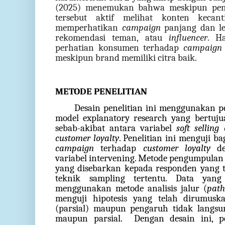
(2025) menemukan bahwa meskipun peng
tersebut aktif melihat konten kecant
memperhatikan
campaign
panjang dan le
rekomendasi teman, atau
influencer
. H
perhatian konsumen terhadap
campaign s
meskipun brand memiliki citra baik.
METODE PENELITIAN
Desain penelitian ini menggunakan p
model explanatory research yang bertu
sebab-akibat antara variabel
soft sellin
customer loyalty
. Penelitian ini menguji 
campaign
terhadap
customer loyalty
de
variabel intervening. Metode pengumpula
yang disebarkan kepada responden yang t
teknik sampling tertentu. Data yang 
menggunakan metode analisis jalur (
path
menguji hipotesis yang telah dirumusk
(parsial) maupun pengaruh tidak langsun
maupun parsial.
Dengan desain ini, p