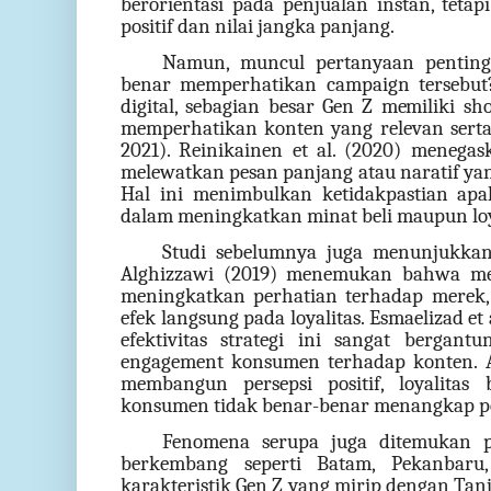
berorientasi pada penjualan instan, teta
positif dan nilai jangka panjang.
Namun, muncul pertanyaan penting
benar memperhatikan campaign tersebut?
digital, sebagian besar Gen Z memiliki s
memperhatikan konten yang relevan serta
2021). Reinikainen et al. (2020) meneg
melewatkan pesan panjang atau naratif ya
Hal ini menimbulkan ketidakpastian ap
dalam meningkatkan minat beli maupun loy
Studi sebelumnya juga menunjukkan 
Alghizzawi (2019) menemukan bahwa me
meningkatkan perhatian terhadap merek, h
efek langsung pada loyalitas. Esmaelizad e
efektivitas strategi ini sangat bergant
engagement konsumen terhadap konten. Ar
membangun persepsi positif, loyalitas
konsumen tidak benar-benar menangkap p
Fenomena serupa juga ditemukan pa
berkembang seperti Batam, Pekanbar
karakteristik Gen Z yang mirip dengan Tan