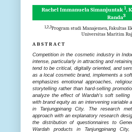
1
Rachel Immanuela Simanjuntak
, 
3
Randa
1,2,3
Program studi Manajemen, Fakultas E
Universitas Maritim Raj
A B S T R A C T
Competition in the cosmetic industry in Ind
intense, particularly in attracting and retai
tend to be critical, digitally oriented, and s
as a local cosmetic brand, implements a soft
emphasizes emotional approaches, religious
storytelling rather than hard-selling promoti
analyze the effect of Wardah’s soft sellin
with brand equity as an intervening variabl
in Tanjungpinang City. The research met
approach with an explanatory research desig
the distribution of questionnaires to Ge
Wardah products in Tanjungpinang City,