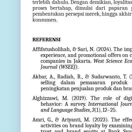
terlebih dahulu. Dengan demikian, loyalit
proses bertahap, dimulai dari paparan
pembentukan persepsi merek, hingga akhir
konsumen.
REFERENSI
Affifatusholihah, & Sari, N. (2024). The i
experience, and promotional offers on 
companies in Jakarta.
West Science Ec
Journal (WSEEJ)
.
Akbar, A., Radiah, R., & Sudarwanto, T. 
selling dalam pemasaran produk 
peningkatan penjualan produk dan bra
Alghizzawi, M. (2019). The role of di
behavior: A survey.
International Jour
and Language Studies
,
3
(1), 12–25.
Amri, G., & Ariyanti, M. (2023). The eff
activities on brand loyalty by examinin
trust and brand equity at Bank Sya