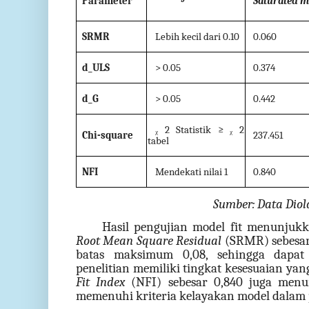
Parameter
Saturated m
SRMR
Lebih kecil dari 0.10
0.060
d_ULS
> 0.05
0.374
d_G
> 0.05
0.442
ᵪ 2 Statistik ≥ ᵪ 2
Chi-square
237.451
tabel
NFI
Mendekati nilai 1
0.840
Sumber: Data Diol
Hasil pengujian model fit menunjuk
Root
Mean Square Residual
(SRMR) sebesar
batas maksimum 0,08, sehingga dapa
penelitian memiliki tingkat kesesuaian yang 
Fit Index
(NFI) sebesar 0,840 juga men
memenuhi kriteria kelayakan model dalam