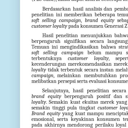
Berdasarkan hasil analisis dan pemb
penelitian ini memberikan beberapa temu
soft selling campaign
,
brand equity
seba
customer loyalty
pada konsumen Generasi Z 
Hasil penelitian menunjukkan bah
berpengaruh signifikan secara langsu
Temuan ini mengindikasikan bahwa strat
soft selling campaign
belum mampu se
terbentuknya
customer loyalty
, sepe
kecenderungan merekomendasikan merek 
loyalty
tidak terbentuk secara instan mela
campaign
, melainkan membutuhkan pros
melibatkan persepsi serta evaluasi konsum
Selanjutnya, hasil penelitian sec
brand equity
berpengaruh positif dan
s
loyalty
. Semakin kuat ekuitas merek yang
semakin tinggi pula tingkat
customer loya
Brand equity
yang kuat mampu menciptaka
emosional, serta keyakinan konsumen te
pada akhirnya mendorong perilaku loyal 