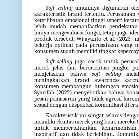
Soft selling
umumnya digunakan oleh
karakteristik brand tertentu. Perusahaa
keterlibatan emosional tinggi seperti kecan
lebih mudah memanfaatkan pendekatan 
hanya mengevaluasi fungsi, tetapi juga iden
produk tersebut. Wijayanto et al. (202
bekerja optimal pada perusahaan yang me
konsumen sudah memiliki tingkat kepercay
Soft selling
juga cocok untuk perusah
merek jelas dan berorientasi jangka pan
menjelaskan bahwa
soft selling
melal
meningkatkan brand awareness kar
konsumen membangun hubungan emosional
Syarifah (2022) menyebutkan bahwa kon
pesan pemasaran yang tidak agresif karen
sesuai dengan ekspektasi komunikasi di era 
Karakteristik ini sangat selaras de
memiliki ekuitas merek yang kuat, mereka
untuk mempertahankan keharmonisan 
inspiratif, dan tidak berlebihan. Komun