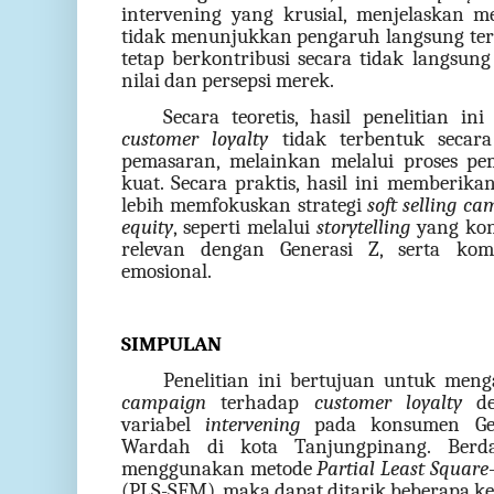
intervening yang krusial, menjelaskan 
tidak menunjukkan pengaruh langsung t
tetap berkontribusi secara tidak langsun
nilai dan persepsi merek.
Secara teoretis, hasil penelitian 
customer loyalty
tidak terbentuk secara
pemasaran, melainkan melalui proses p
kuat. Secara praktis, hasil ini memberik
lebih memfokuskan strategi
soft selling c
equity
, seperti melalui
storytelling
yang kons
relevan dengan Generasi Z, serta kom
emosional.
SIMPULAN
Penelitian ini bertujuan untuk men
campaign
terhadap
customer loyalty
d
variabel
intervening
pada konsumen Gen
Wardah di kota Tanjungpinang. Berdas
menggunakan metode
Partial Least Square
(PLS-SEM), maka dapat ditarik beberapa ke