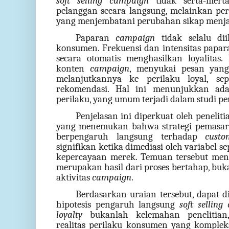
soft selling campaign
tidak serta-merta
pelanggan secara langsung, melainkan per
yang menjembatani perubahan sikap menjad
Paparan
campaign
tidak selalu dii
konsumen. Frekuensi dan intensitas papa
secara otomatis menghasilkan loyalita
konten
campaign
, menyukai pesan yang
melanjutkannya ke perilaku loyal, se
rekomendasi. Hal ini menunjukkan ad
perilaku, yang umum terjadi dalam studi pe
Penjelasan ini diperkuat oleh peneli
yang menemukan bahwa strategi pemasaran
berpengaruh langsung terhadap
custo
signifikan ketika dimediasi oleh variabel 
kepercayaan merek. Temuan tersebut meng
merupakan hasil dari proses bertahap, bu
aktivitas
campaign
.
Berdasarkan uraian tersebut, dapat
hipotesis pengaruh langsung
soft sellin
loyalty
bukanlah kelemahan penelitian
realitas perilaku konsumen yang komplek