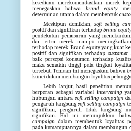
kesediaan merekomendasikan merek kep
menegaskan bahwa
brand equity
meru
determinan utama dalam membentuk
custo
Meskipun demikian,
soft selling ca
positif dan signifikan terhadap
brand equit
pendekatan pemasaran yang menekankan 
dan citra merek mampu meningkatkan 
terhadap merek. Brand equity yang kuat k
positif dan signifikan terhadap
customer 
baik persepsi konsumen terhadap kualitas
maka semakin tinggi pula tingkat loyali
tersebut. Temuan ini menegaskan bahwa
b
kunci dalam membangun loyalitas pelangg
Lebih lanjut, hasil penelitian me
berperan sebagai variabel
intervening
yan
hubungan antara
soft selling campaign
d
pengaruh langsung
soft selling campaign
t
signifikan, pengaruh tidak langsung m
signifikan. Hal ini menunjukkan bah
campaign
dalam membentuk loyalitas pe
pada kemampuannya dalam membangun 