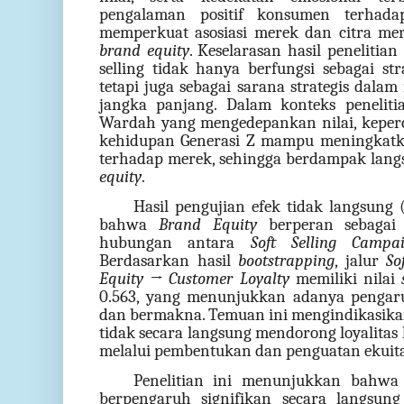
pengalaman positif konsumen terhada
memperkuat asosiasi merek dan citra m
brand equity
. Keselarasan hasil peneliti
selling tidak hanya berfungsi sebagai st
tetapi juga sebagai sarana strategis da
jangka panjang. Dalam konteks peneliti
Wardah yang mengedepankan nilai, keperc
kehidupan Generasi Z mampu meningkatka
terhadap merek, sehingga berdampak lan
equity
.
Hasil pengujian efek tidak langsung 
bahwa
Brand Equity
berperan sebagai 
hubungan antara
Soft Selling Camp
Berdasarkan hasil
bootstrapping
, jalur
So
Equity → Customer Loyalty
memiliki nilai
0.563, yang menunjukkan adanya pengar
dan bermakna. Temuan ini mengindikasik
tidak secara langsung mendorong loyalita
melalui pembentukan dan penguatan ekuita
Penelitian ini menunjukkan bahw
berpengaruh signifikan secara langsun