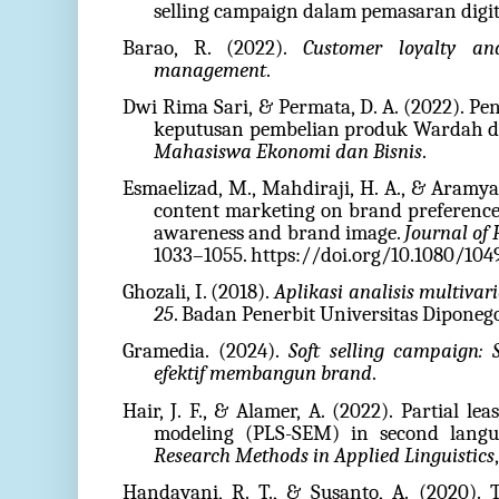
selling campaign dalam pemasaran digit
Barao, R. (2022).
Customer loyalty an
management
.
Dwi Rima Sari, & Permata, D. A. (2022). P
keputusan pembelian produk Wardah d
Mahasiswa Ekonomi dan Bisnis
.
Esmaelizad, M., Mahdiraji, H. A., & Aramya
content marketing on brand preference
awareness and brand image.
Journal o
1033–1055. https://doi.org/10.1080/104
Ghozali, I. (2018).
Aplikasi analisis multiva
25
. Badan Penerbit Universitas Diponeg
Gramedia. (2024).
Soft selling campaign:
efektif membangun brand
.
Hair, J. F., & Alamer, A. (2022). Partial le
modeling (PLS-SEM) in second langu
Research Methods in Applied Linguistics
Handayani, R. T., & Susanto, A. (2020). T