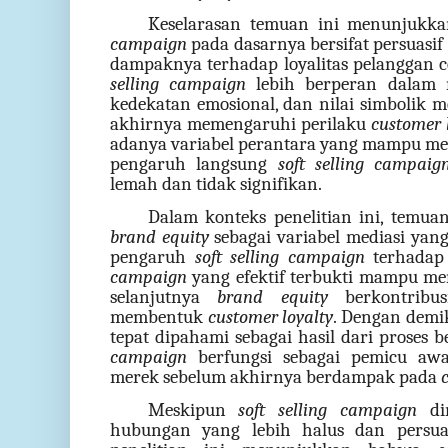
Keselarasan temuan ini menunjukk
campaign
pada dasarnya bersifat persuasif
dampaknya terhadap loyalitas pelanggan 
selling
campaign
lebih berperan dalam 
kedekatan emosional, dan nilai simbolik m
akhirnya memengaruhi perilaku
customer 
adanya variabel perantara yang mampu me
pengaruh langsung
soft selling campaig
lemah dan tidak signifikan.
Dalam konteks penelitian ini, temu
brand equity
sebagai variabel mediasi yan
pengaruh
soft selling campaign
terhada
campaign
yang efektif terbukti mampu m
selanjutnya
brand equity
berkontribus
membentuk
customer loyalty
. Dengan demik
tepat dipahami sebagai hasil dari proses 
campaign
berfungsi sebagai pemicu aw
merek sebelum akhirnya berdampak pada
Meskipun
soft selling campaign
d
hubungan yang lebih halus dan persua