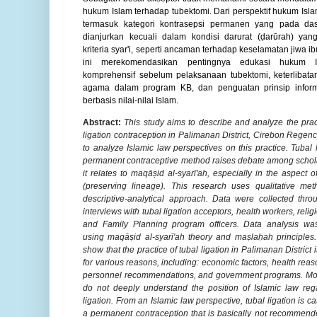
hukum Islam terhadap tubektomi. Dari perspektif hukum Isla
termasuk kategori kontrasepsi permanen yang pada das
dianjurkan kecuali dalam kondisi darurat (ḍarūrah) ya
kriteria syar'i, seperti ancaman terhadap keselamatan jiwa ib
ini merekomendasikan pentingnya edukasi hukum 
komprehensif sebelum pelaksanaan tubektomi, keterlibatan
agama dalam program KB, dan penguatan prinsip infor
berbasis nilai-nilai Islam.
Abstract:
This study aims to describe and analyze the pract
ligation contraception in Palimanan District, Cirebon Regenc
to analyze Islamic law perspectives on this practice. Tubal 
permanent contraceptive method raises debate among scho
it relates to maqāṣid al-syarī'ah, especially in the aspect of
(preserving lineage). This research uses qualitative me
descriptive-analytical approach. Data were collected thro
interviews with tubal ligation acceptors, health workers, relig
and Family Planning program officers. Data analysis wa
using maqāṣid al-syarī'ah theory and maṣlaḥah principles.
show that the practice of tubal ligation in Palimanan District i
for various reasons, including: economic factors, health rea
personnel recommendations, and government programs. Mo
do not deeply understand the position of Islamic law reg
ligation. From an Islamic law perspective, tubal ligation is c
a permanent contraception that is basically not recommend