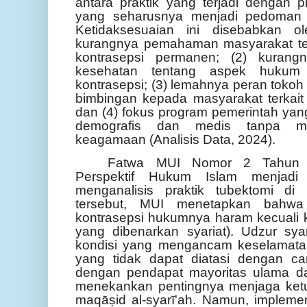
antara praktik yang terjadi dengan p
yang seharusnya menjadi pedoman 
Ketidaksesuaian ini disebabkan ol
kurangnya pemahaman masyarakat ten
kontrasepsi permanen; (2) kurang
kesehatan tentang aspek hukum 
kontrasepsi; (3) lemahnya peran tok
bimbingan kepada masyarakat terkait 
dan (4) fokus program pemerintah ya
demografis dan medis tanpa me
keagamaan (Analisis Data, 2024).
Fatwa MUI Nomor 2 Tahun 20
Perspektif Hukum Islam menjadi
menganalisis praktik tubektomi di
tersebut, MUI menetapkan bahwa s
kontrasepsi hukumnya haram kecuali k
yang dibenarkan syariat). Udzur sy
kondisi yang mengancam keselamatan
yang tidak dapat diatasi dengan car
dengan pendapat mayoritas ulama d
menekankan pentingnya menjaga ketu
maqāṣid al-syarī'ah. Namun, implemen