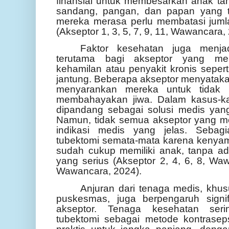
finansial untuk membesarkan anak ta
sandang, pangan, dan papan yang 
mereka merasa perlu membatasi jum
(Akseptor 1, 3, 5, 7, 9, 11, Wawancara,
Faktor kesehatan juga menjad
terutama bagi akseptor yang memi
kehamilan atau penyakit kronis seperti
jantung. Beberapa akseptor menyataka
menyarankan mereka untuk tidak h
membahayakan jiwa. Dalam kasus-kas
dipandang sebagai solusi medis yang
Namun, tidak semua akseptor yang men
indikasi medis yang jelas. Sebag
tubektomi semata-mata karena kenya
sudah cukup memiliki anak, tanpa 
yang serius (Akseptor 2, 4, 6, 8, Wa
Wawancara, 2024).
Anjuran dari tenaga medis, khus
puskesmas, juga berpengaruh signi
akseptor. Tenaga kesehatan ser
tubektomi sebagai metode kontraseps