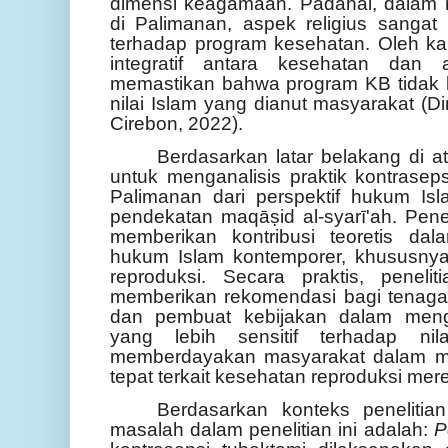
dimensi keagamaan. Padahal, dalam 
di Palimanan, aspek religius sanga
terhadap program kesehatan. Oleh ka
integratif antara kesehatan dan 
memastikan bahwa program KB tidak b
nilai Islam yang dianut masyarakat (
Cirebon, 2022).
Berdasarkan latar belakang di ata
untuk menganalisis praktik kontrasep
Palimanan dari perspektif hukum I
pendekatan maqāṣid al-syarī'ah. Penel
memberikan kontribusi teoretis da
hukum Islam kontemporer, khususny
reproduksi. Secara praktis, peneli
memberikan rekomendasi bagi tenaga
dan pembuat kebijakan dalam me
yang lebih sensitif terhadap nila
memberdayakan masyarakat dalam m
tepat terkait kesehatan reproduksi mer
Berdasarkan konteks peneliti
masalah dalam penelitian ini adalah:
P