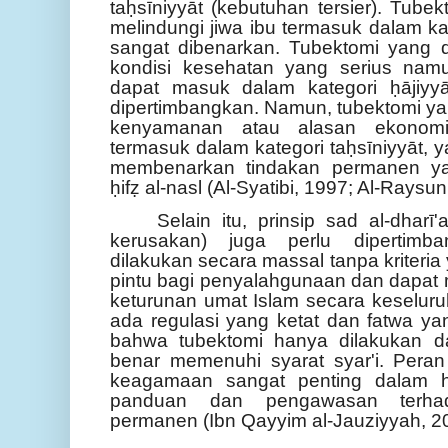
taḥsīniyyāt (kebutuhan tersier). Tube
melindungi jiwa ibu termasuk dalam ka
sangat dibenarkan. Tubektomi yang 
kondisi kesehatan yang serius nam
dapat masuk dalam kategori ḥājiyy
dipertimbangkan. Namun, tubektomi ya
kenyamanan atau alasan ekonom
termasuk dalam kategori taḥsīniyyāt, 
membenarkan tindakan permanen ya
ḥifẓ al-nasl (Al-Syatibi, 1997; Al-Raysun
Selain itu, prinsip sad al-dhar
kerusakan) juga perlu dipertimb
dilakukan secara massal tanpa kriteri
pintu bagi penyalahgunaan dan dapa
keturunan umat Islam secara keseluruh
ada regulasi yang ketat dan fatwa ya
bahwa tubektomi hanya dilakukan d
benar memenuhi syarat syar'i. Pera
keagamaan sangat penting dalam h
panduan dan pengawasan terhada
permanen (Ibn Qayyim al-Jauziyyah, 20