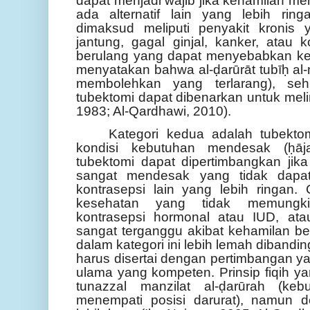
dapat menjadi wajib jika kehamilan me
ada alternatif lain yang lebih rin
dimaksud meliputi penyakit kronis 
jantung, gagal ginjal, kanker, atau 
berulang yang dapat menyebabkan kema
menyatakan bahwa al-ḍarūrāt tubīḥ al
membolehkan yang terlarang), seh
tubektomi dapat dibenarkan untuk melin
1983; Al-Qardhawi, 2010).
Kategori kedua adalah tubekto
kondisi kebutuhan mendesak (ḥāja
tubektomi dapat dipertimbangkan jik
sangat mendesak yang tidak dapat
kontrasepsi lain yang lebih ringan.
kesehatan yang tidak memungki
kontrasepsi hormonal atau IUD, ata
sangat terganggu akibat kehamilan b
dalam kategori ini lebih lemah dibandi
harus disertai dengan pertimbangan ya
ulama yang kompeten. Prinsip fiqih ya
tunazzal manzilat al-ḍarūrah (ke
menempati posisi darurat), namun d