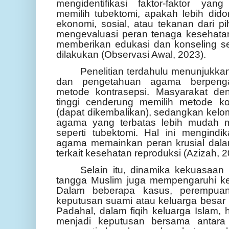
mengidentifikasi faktor-faktor ya
memilih tubektomi, apakah lebih dido
ekonomi, sosial, atau tekanan dari pi
mengevaluasi peran tenaga kesehat
memberikan edukasi dan konseling s
dilakukan (Observasi Awal, 2023).
Penelitian terdahulu menunjukka
dan pengetahuan agama berpenga
metode kontrasepsi. Masyarakat de
tinggi cenderung memilih metode ko
(dapat dikembalikan), sedangkan ke
agama yang terbatas lebih mudah 
seperti tubektomi. Hal ini mengind
agama memainkan peran krusial dal
terkait kesehatan reproduksi (Azizah,
Selain itu, dinamika kekuasaan
tangga Muslim juga mempengaruhi kep
Dalam beberapa kasus, perempuan
keputusan suami atau keluarga besar 
Padahal, dalam fiqih keluarga Islam,
menjadi keputusan bersama antara 