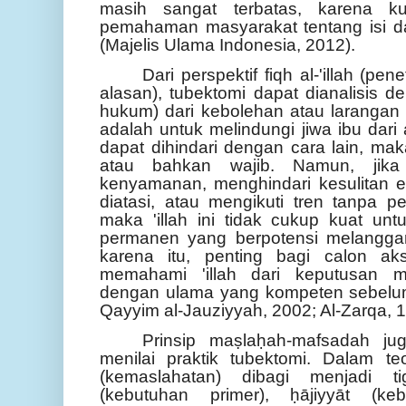
masih sangat terbatas, karena ku
pemahaman masyarakat tentang isi dan
(Majelis Ulama Indonesia, 2012).
Dari perspektif fiqh al-'illah (
alasan), tubektomi dapat dianalisis de
hukum) dari kebolehan atau larangan ti
adalah untuk melindungi jiwa ibu dar
dapat dihindari dengan cara lain, ma
atau bahkan wajib. Namun, jika 
kenyamanan, menghindari kesulitan 
diatasi, atau mengikuti tren tanpa 
maka 'illah ini tidak cukup kuat u
permanen yang berpotensi melanggar p
karena itu, penting bagi calon ak
memahami 'illah dari keputusan m
dengan ulama yang kompeten sebelum
Qayyim al-Jauziyyah, 2002; Al-Zarqa, 1
Prinsip maṣlaḥah-mafsadah ju
menilai praktik tubektomi. Dalam teo
(kemaslahatan) dibagi menjadi tig
(kebutuhan primer), ḥājiyyāt (ke