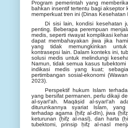
Program pemerintah yang memberik
bahkan insentif tertentu bagi akseptor
memperkuat tren ini (Dinas Kesehatan
Di sisi lain, kondisi kesehatan
penting. Beberapa perempuan menjalan
medis, seperti riwayat komplikasi keha
dapat membahayakan jiwa jika hamil
yang tidak memungkinkan untu
kontrasepsi lain. Dalam konteks ini, 
solusi medis untuk melindungi keseh
Namun, tidak semua kasus tubektomi d
indikasi medis yang kuat; sebagi
pertimbangan sosial-ekonomi (Wawa
2023).
Perspektif hukum Islam terhada
yang bersifat permanen, perlu dikaji
al-syarī'ah. Maqāṣid al-syarī'ah a
diturunkannya syariat Islam, yan
terhadap agama (ḥifẓ al-dīn), jiwa (ḥifẓ a
keturunan (ḥifẓ al-nasl), dan harta (
tubektomi, prinsip ḥifẓ al-nasl me