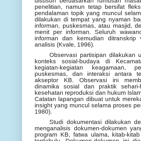
disusun berdasarkan rumusan masal
penelitian, namun tetap bersifat fle
pendalaman topik yang muncul sela
dilakukan di tempat yang nyaman bag
informan, puskesmas, atau masjid, de
menit per informan. Seluruh wawan
informan dan kemudian ditranskrip 
analisis (Kvale, 1996).
Observasi partisipan dilakukan
konteks sosial-budaya di Kecamat
kegiatan-kegiatan keagamaan, p
puskesmas, dan interaksi antara 
akseptor KB. Observasi ini memb
dinamika sosial dan praktik sehari
kesehatan reproduksi dan hukum Islam
Catatan lapangan dibuat untuk mereka
insight yang muncul selama proses pe
1980).
Studi dokumentasi dilakukan 
menganalisis dokumen-dokumen yang 
program KB, fatwa ulama, kitab-kitab 
terdahulu. Dokumen-dokumen ini dia