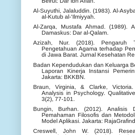
Beirut: Dar Ibn Affan.
Al-Suyuthi, Jalaluddin. (1983). Al-Asyb
al-Kutub al-'Ilmiyyah.
Al-Zarqa, Mustafa Ahmad. (1989). Al
Damaskus: Dar al-Qalam.
Azizah, Nur. (2018). Pengaruh 
Pengetahuan Agama terhadap Pemi
di Jawa Barat. Jurnal Kesehatan Re
Badan Kependudukan dan Keluarga Be
Laporan Kinerja Instansi Pemer
Jakarta: BKKBN.
Braun, Virginia, & Clarke, Victori
Analysis in Psychology. Qualitati
3(2), 77-101.
Bungin, Burhan. (2012). Analisis Da
Pemahaman Filosofis dan Metodo
Model Aplikasi. Jakarta: RajaGrafin
Creswell, John W. (2018). Resear