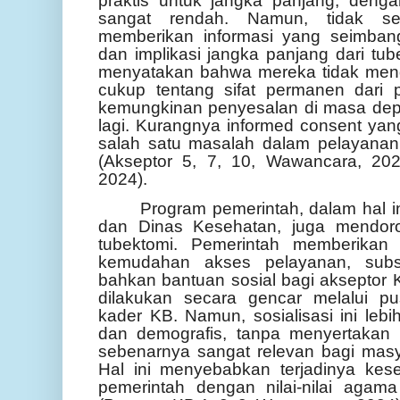
praktis untuk jangka panjang, deng
sangat rendah. Namun, tidak s
memberikan informasi yang seimbang t
dan implikasi jangka panjang dari tu
menyatakan bahwa mereka tidak men
cukup tentang sifat permanen dari p
kemungkinan penyesalan di masa depan
lagi. Kurangnya informed consent yan
salah satu masalah dalam pelayanan
(Akseptor 5, 7, 10, Wawancara, 20
2024).
Program pemerintah, dalam hal 
dan Dinas Kesehatan, juga mendoro
tubektomi. Pemerintah memberikan b
kemudahan akses pelayanan, subsi
bahkan bantuan sosial bagi akseptor 
dilakukan secara gencar melalui p
kader KB. Namun, sosialisasi ini leb
dan demografis, tanpa menyertakan
sebenarnya sangat relevan bagi mas
Hal ini menyebabkan terjadinya kes
pemerintah dengan nilai-nilai agam