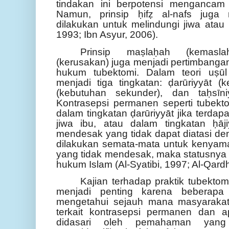
tindakan ini berpotensi mengancam
Namun, prinsip ḥifẓ al-nafs juga 
dilakukan untuk melindungi jiwa atau 
1993; Ibn Asyur, 2006).
Prinsip maṣlaḥah (kemasl
(kerusakan) juga menjadi pertimbanga
hukum tubektomi. Dalam teori uṣūl 
menjadi tiga tingkatan: ḍarūriyyāt (k
(kebutuhan sekunder), dan taḥsīniy
Kontrasepsi permanen seperti tubekt
dalam tingkatan ḍarūriyyāt jika terda
jiwa ibu, atau dalam tingkatan ḥāj
mendesak yang tidak dapat diatasi den
dilakukan semata-mata untuk kenyam
yang tidak mendesak, maka statusnya 
hukum Islam (Al-Syatibi, 1997; Al-Qard
Kajian terhadap praktik tubekto
menjadi penting karena beberapa 
mengetahui sejauh mana masyaraka
terkait kontrasepsi permanen dan 
didasari oleh pemahaman yang