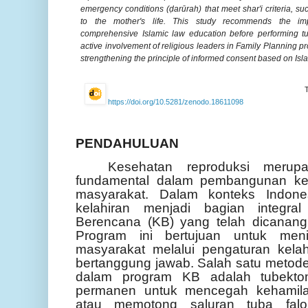
emergency conditions (ḍarūrah) that meet shar'i criteria, su
to the mother's life. This study recommends the im
comprehensive Islamic law education before performing tub
active involvement of religious leaders in Family Planning 
strengthening the principle of informed consent based on Isla
https://doi.org/10.5281/zenodo.18611098
PENDAHULUAN
Kesehatan reproduksi merup
fundamental dalam pembangunan kes
masyarakat. Dalam konteks Indone
kelahiran menjadi bagian integra
Berencana (KB) yang telah dicanang
Program ini bertujuan untuk meni
masyarakat melalui pengaturan kela
bertanggung jawab. Salah satu metode
dalam program KB adalah tubektom
permanen untuk mencegah kehamila
atau memotong saluran tuba fal