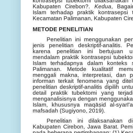
kontrasepsi tubektomi dilaksanakan
Kabupaten Cirebon?.
Kedua
, Baga
Islam terhadap praktik kontrasepsi 
Kecamatan Palimanan, Kabupaten Cir
METODE PENELITIAN
Penelitian ini menggunakan pen
jenis penelitian deskriptif-analitis. P
karena penelitian ini bertujuan
mendalam praktik kontrasepsi tubek
Islam terhadapnya dalam konteks s
Palimanan. Metode kualitatif memu
menggali makna, interpretasi, dan 
informan terkait fenomena yang diteli
penelitian deskriptif-analitis dipilih
detail praktik tubektomi yang terj
menganalisisnya dengan menggunakan
Islam, khususnya maqāṣid al-syarī'
mafsadah (Sugiyono, 2019).
Penelitian ini dilaksanakan 
Kabupaten Cirebon, Jawa Barat. Pemil
pada beberapa pertimbangan: (1) Kec