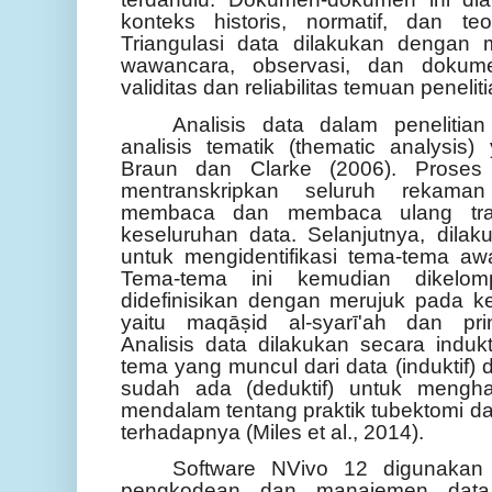
konteks historis, normatif, dan teor
Triangulasi data dilakukan dengan
wawancara, observasi, dan dokume
validitas dan reliabilitas temuan penelit
Analisis data dalam penelitia
analisis tematik (thematic analysi
Braun dan Clarke (2006). Proses 
mentranskripkan seluruh rekama
membaca dan membaca ulang tra
keseluruhan data. Selanjutnya, dila
untuk mengidentifikasi tema-tema aw
Tema-tema ini kemudian dikelomp
didefinisikan dengan merujuk pada ker
yaitu maqāṣid al-syarī'ah dan pri
Analisis data dilakukan secara indukt
tema yang muncul dari data (induktif) 
sudah ada (deduktif) untuk mengh
mendalam tentang praktik tubektomi 
terhadapnya (Miles et al., 2014).
Software NVivo 12 digunakan
pengkodean dan manajemen data ku