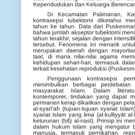
Kependudukan dan Keluarga Berencana
Di Kecamatan Palimanan, Kab
kontrasepsi tubektomi diketahui me
tahun ke tahun. Data dari Puskesm
bahwa jumlah akseptor tubektomi menin
tahun terakhir, sejalan dengan intensif
tersebut. Fenomena ini menarik untu
merupakan daerah dengan mayorita
taat, di mana nilai-nilai agama mem
kehidupan sehari-hari, termasuk da
terkait kesehatan reproduksi (Puskesm
Penggunaan kontrasepsi perm
menimbulkan berbagai perdebatan
masyarakat Islam. Dalam literat
kontemporer, tindakan yang dapat 
permanen kerap dikaitkan dengan pel
al-syarī'ah (tujuan-tujuan syariat Isla
syariat Islam yang lima (al-kulliyyāt
keturunan (ḥifẓ al-nasl). Prinsip ini m
dalam hukum Islam yang mengatur b
manusia, termasuk pernikahan, repr