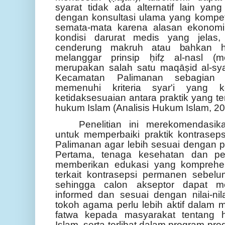
syarat tidak ada alternatif lain yang
dengan konsultasi ulama yang kompet
semata-mata karena alasan ekonom
kondisi darurat medis yang jelas
cenderung makruh atau bahkan h
melanggar prinsip ḥifẓ al-nasl (
merupakan salah satu maqāṣid al-syar
Kecamatan Palimanan sebagian 
memenuhi kriteria syar'i yang ke
ketidaksesuaian antara praktik yang ter
hukum Islam (Analisis Hukum Islam, 20
Penelitian ini merekomendasi
untuk memperbaiki praktik kontrasep
Palimanan agar lebih sesuai dengan pr
Pertama, tenaga kesehatan dan pe
memberikan edukasi yang komprehen
terkait kontrasepsi permanen sebel
sehingga calon akseptor dapat 
informed dan sesuai dengan nilai-n
tokoh agama perlu lebih aktif dalam
fatwa kepada masyarakat tentang 
Islam, serta terlibat dalam program-p