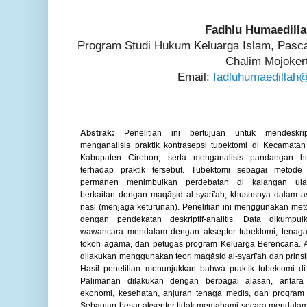
Fadhlu Humaedilla
Program Studi Hukum Keluarga Islam, Pasca
Chalim Mojoker
Email:
fadluhumaedillah
Abstrak:
Penelitian ini bertujuan untuk mendeskri
menganalisis praktik kontrasepsi tubektomi di Kecamata
Kabupaten Cirebon, serta menganalisis pandangan h
terhadap praktik tersebut. Tubektomi sebagai metode 
permanen menimbulkan perdebatan di kalangan ul
berkaitan dengan maqāṣid al-syarī'ah, khususnya dalam as
nasl (menjaga keturunan). Penelitian ini menggunakan metod
dengan pendekatan deskriptif-analitis. Data dikumpul
wawancara mendalam dengan akseptor tubektomi, tenaga
tokoh agama, dan petugas program Keluarga Berencana. A
dilakukan menggunakan teori maqāṣid al-syarī'ah dan prins
Hasil penelitian menunjukkan bahwa praktik tubektomi d
Palimanan dilakukan dengan berbagai alasan, antara l
ekonomi, kesehatan, anjuran tenaga medis, dan program 
Sebagian besar akseptor tidak memahami secara mendala