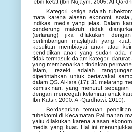
lebih ketat (Ibn Nujaym, 2005; Al-Qardh
Kategori ketiga adalah tubekto
mata karena alasan ekonomi, sosia
indikasi medis yang jelas. Dalam kat
cenderung makruh (tidak dianjur
(terlarang) jika dilakukan deng
pertimbangan maṣlaḥah yang kuat.
kesulitan membiayai anak atau kei
pendidikan anak yang sudah ada, m
tidak termasuk dalam kategori darura
yang membenarkan tindakan permanen
Islam, rezeki adalah tanggung
diperintahkan untuk bertawakal samb
dalam QS. Al-Isra (17): 31 melarang 
kemiskinan, yang menurut sebagian 
dengan mencegah kelahiran anak kare
Ibn Katsir, 2000; Al-Qardhawi, 2010).
Berdasarkan temuan penelitian
tubektomi di Kecamatan Palimanan mas
yaitu dilakukan karena alasan ekonomi
medis yang kuat. Hal ini menunjukk