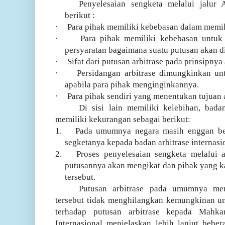
Penyelesaian sengketa melalui jalur 
berikut :
·
Para pihak memiliki kebebasan dalam memil
·
Para pihak memiliki kebebasan untu
persyaratan bagaimana suatu putusan akan d
·
Sifat dari putusan arbitrase pada prinsipnya
·
Persidangan arbitrase dimungkinkan unt
apabila para pihak menginginkannya.
·
Para pihak sendiri yang menentukan tujuan a
Di sisi lain memiliki kelebihan, badan
memiliki kekurangan sebagai berikut:
1.
Pada umumnya negara masih enggan b
segketanya kepada badan arbitrase internasi
2.
Proses penyelesaian sengketa melalui 
putusannya akan mengikat dan pihak yang k
tersebut.
Putusan arbitrase pada umumnya me
tersebut tidak menghilangkan kemungkinan u
terhadap putusan arbitrase kepada Mahka
Internasional menjelaskan lebih lanjut bebe