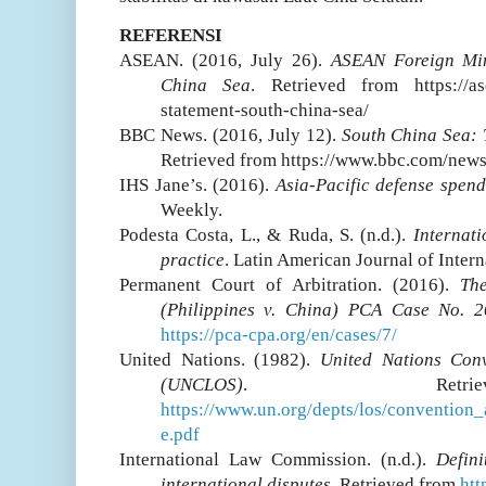
REFERENSI
ASEAN. (2016, July 26).
ASEAN Foreign Min
China Sea
. Retrieved from https://ase
statement-south-china-sea/
BBC News. (2016, July 12).
South China Sea: T
Retrieved from https://www.bbc.com/new
IHS Jane’s. (2016).
Asia-Pacific defense spen
Weekly.
Podesta Costa, L., & Ruda, S. (n.d.).
Internati
practice
. Latin American Journal of Intern
Permanent Court of Arbitration. (2016).
Th
(Philippines v. China) PCA Case No. 
https://pca-cpa.org/en/cases/7/
United Nations. (1982).
United Nations Con
(UNCLOS)
. Retri
https://www.un.org/depts/los/convention_
e.pdf
International Law Commission. (n.d.).
Defini
international disputes
. Retrieved from
htt