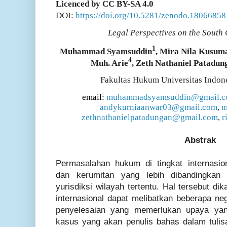
Licenced by CC BY-SA 4.0
DOI:
https://doi.org/10.5281/zenodo.18066858
Legal Perspectives on the South
1
Muhammad Syamsuddin
, Mira Nila Kusum
4
Muh. Arie
, Zeth Nathaniel Patadun
Fakultas Hukum Universitas Indon
email:
muhammadsyamsuddin@gmail.
andykurniaanwar03@gmail.com
,
m
zethnathanielpatadungan@gmail.com
,
r
Abstrak
Permasalahan hukum di tingkat internasi
dan kerumitan yang lebih dibandingkan
yurisdiksi wilayah tertentu. Hal tersebut 
internasional dapat melibatkan beberapa n
penyelesaian yang memerlukan upaya yang
kasus yang akan penulis bahas dalam tulisa