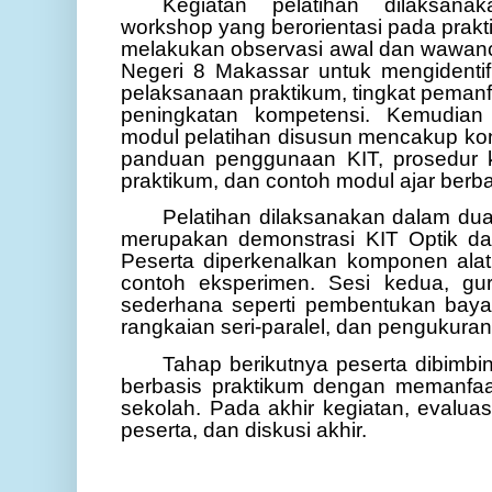
Kegiatan pelatihan dilaksan
workshop yang berorientasi pada prakt
melakukan observasi awal dan wawan
Negeri 8 Makassar untuk mengidentifi
pelaksanaan praktikum, tingkat pemanf
peningkatan kompetensi. Kemudian
modul pelatihan disusun mencakup kons
panduan penggunaan KIT, prosedur k
praktikum, dan contoh modul ajar berb
Pelatihan dilaksanakan dalam dua
merupakan d
emonstrasi KIT Optik da
Peserta diperkenalkan komponen alat, 
contoh eksperimen.
Sesi kedua, g
u
sederhana seperti pembentukan bay
rangkaian seri-paralel, dan pengukura
Tahap berikutnya peserta dibimb
berbasis praktikum dengan memanfaa
sekolah. Pada akhir kegiatan, evaluasi
peserta, dan diskusi akhir.