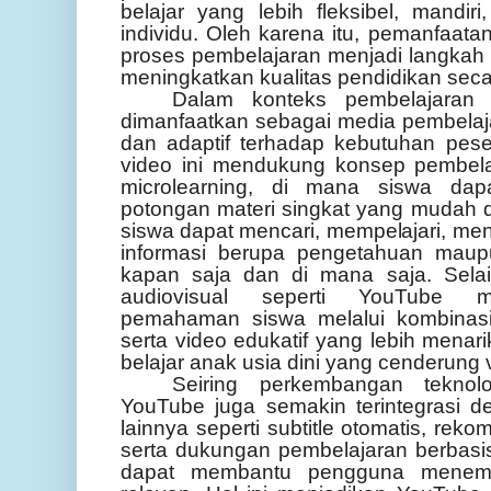
belajar yang lebih fleksibel, mandir
individu. Oleh karena itu, pemanfaata
proses pembelajaran menjadi langkah 
meningkatkan kualitas pendidikan seca
Dalam konteks pembelajaran
dimanfaatkan sebagai media pembelajara
dan adaptif terhadap kebutuhan peser
video ini mendukung konsep pembelaj
microlearning, di mana siswa dap
potongan materi singkat yang mudah d
siswa dapat mencari, mempelajari, me
informasi berupa pengetahuan maupu
kapan saja dan di mana saja. Sela
audiovisual seperti YouTube m
pemahaman siswa melalui kombinasi
serta video edukatif yang lebih mena
belajar anak usia dini yang cenderung v
Seiring perkembangan teknolo
YouTube juga semakin terintegrasi den
lainnya seperti subtitle otomatis, reko
serta dukungan pembelajaran berbas
dapat membantu pengguna menemu