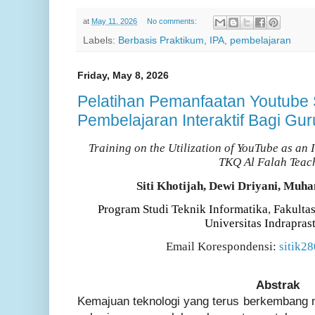
at
May 11, 2026
No comments:
Labels:
Berbasis Praktikum
,
IPA
,
pembelajaran
Friday, May 8, 2026
Pelatihan Pemanfaatan Youtube
Pembelajaran Interaktif Bagi Gu
Training on the Utilization of YouTube as an
TKQ Al Falah Teac
Siti Khotijah, Dewi Driyani,
Muha
Program Studi
Teknik
Informatika
,
Fakulta
Universitas Indrapras
Email Korespondensi:
sitik2
Abstrak
Kemajuan teknologi yang terus berkembang 