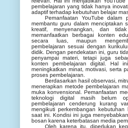
relevan. Hal ini menjadikan YouTube
pembelajaran yang tidak hanya inovati
adaptif terhadap kebutuhan belajar mas
Pemanfaatan YouTube dalam p
membantu guru dalam menciptakan su
kreatif, menyenangkan, dan tid
memanfaatkan berbagai konten eduk
secara luas, maupun mengemb
pembelajaran sesuai dengan kurikul
didik. Dengan pendekatan ini, guru ti
penyampai materi, tetapi juga sebaga
konten pembelajaran digital. Hal i
meningkatkan minat, motivasi, serta pa
proses pembelajaran.
Berdasarkan hasil observasi, mit
menerapkan metode pembelajaran ma
muka konvensional. Pemanfaatan med
teknologi digital masih belum op
pembelajaran cenderung kurang va
mengikuti perkembangan kebutuhan be
saat ini. Kondisi ini juga menyebabka
bosan karena keterbatasan media pem
Oleh karena itu, diperlukan ke