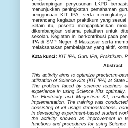
pendampingan penyusunan LKPD berbasis
menunjukkan peningkatan pemahaman guru 
penggunaan KIT IPA, serta meningkatny
merancang kegiatan praktikum yang sesuai
Selain itu, peserta mengaplikasikan mod
dikembangkan selama pelatihan untuk dit
sekolah. Kegiatan ini berkontribusi pada pe
IPA di SMP Negeri 8 Makassar serta memp
melaksanakan pembelajaran yang aktif, kontek
Kata kunci:
KIT IPA, Guru IPA, Praktikum, P
Abstract
This activity aims to optimize practicum-bas
utilization of Science Kits (KIT IPA) at Stat
The problem faced by science teachers at
experience in using Science Kits optimally, 
the Electricity and Magnetism Kit, resulti
implementation. The training was conducte
consisting of kit usage demonstrations, han
in developing experiment-based student wor
the activity showed an improvement in te
functions and procedures for using Science 