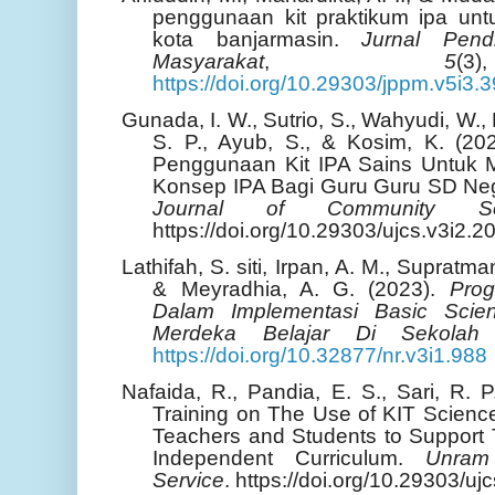
penggunaan kit praktikum ipa untu
kota banjarmasin.
Jurnal Pen
Masyarakat
,
5
(
https://doi.org/10.29303/jppm.v5i3.
Gunada, I. W., Sutrio, S., Wahyudi, W., 
S. P., Ayub, S., & Kosim, K. (202
Penggunaan Kit IPA Sains Untuk
Konsep IPA Bagi Guru Guru SD Neg
Journal of Community Ser
https://doi.org/10.29303/ujcs.v3i2.2
Lathifah, S. siti, Irpan, A. M., Supratman
& Meyradhia, A. G. (2023).
Pro
Dalam Implementasi Basic Scie
Merdeka Belajar Di Sekolah
https://doi.org/10.32877/nr.v3i1.988
Nafaida, R., Pandia, E. S., Sari, R. 
Training on The Use of KIT Scienc
Teachers and Students to Support 
Independent Curriculum.
Unram
Service
. https://doi.org/10.29303/uj