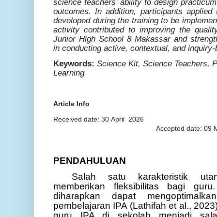
science teachers’ ability to design practicum 
outcomes. In addition, participants applie
developed during the training to be implemen
activity contributed to improving the quali
Junior High School 8 Makassar and strengt
in conducting active, contextual, and inquiry-
Keywords:
Science Kit, Science Teachers, P
Learning
Article Info
Received date: 30 April
2026
Accepted date: 09 
PENDAHULUAN
Salah satu karakteristik ut
memberikan fleksibilitas bagi gur
diharapkan dapat mengoptimalka
pembelajaran IPA (Lathifah et al., 202
guru IPA di sekolah menjadi sala