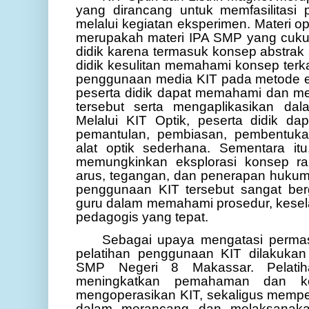
yang dirancang untuk memfasilitasi
melalui kegiatan eksperimen. Materi opt
merupakah materi IPA SMP yang cuku
didik karena termasuk konsep abstrak 
didik kesulitan memahami konsep terkai
penggunaan media KIT pada metode e
peserta didik dapat memahami dan m
tersebut serta mengaplikasikan dal
Melalui KIT Optik, peserta didik d
pemantulan, pembiasan, pembentuka
alat optik sederhana. Sementara it
memungkinkan eksplorasi konsep ran
arus, tegangan, dan penerapan hukum-h
penggunaan KIT tersebut sangat be
guru dalam memahami prosedur, keselam
pedagogis yang tepat.
Sebagai upaya mengatasi permasa
pelatihan penggunaan KIT dilakukan
SMP Negeri 8 Makassar. Pelatih
meningkatkan pemahaman dan ke
mengoperasikan KIT, sekaligus mem
dalam merancang dan melaksanakan