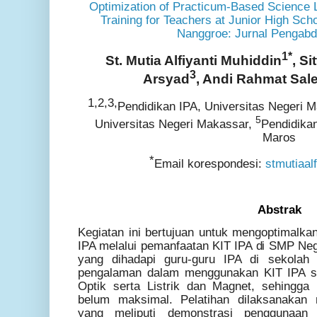
Optimization of Practicum-Based Science 
Training for Teachers at Junior High Sch
Nanggroe: Jurnal Pengabd
1*
St. Mutia Alfiyanti Muhiddin
, Si
3
Arsyad
, Andi Rahmat Sal
1,2,3,
Pendidikan IPA, Universitas Negeri 
5
Universitas Negeri Makassar,
Pendidikan
Maros
*
Email korespondesi:
stmutiaal
Abstrak
Kegiatan ini bertujuan untuk mengoptimalka
IPA melalui pemanfaatan KIT IPA di SMP Ne
yang dihadapi guru-guru IPA di sekolah 
pengalaman dalam menggunakan KIT IPA se
Optik serta Listrik dan Magnet, sehingga
belum maksimal. Pelatihan dilaksanakan
yang meliputi demonstrasi penggunaan 