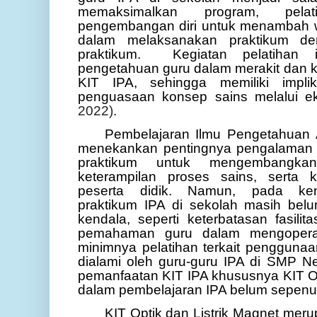
memaksimalkan program, pela
pengembangan diri untuk menambah
dalam melaksanakan praktikum d
praktikum.
Kegiatan pelatihan 
pengetahuan guru dalam merakit dan
KIT IPA, sehingga memiliki impli
penguasaan konsep sains melalui 
2022)
.
Pembelajaran Ilmu Pengetahuan A
menekankan pentingnya pengalaman l
praktikum untuk mengembangk
keterampilan proses sains, serta k
peserta didik. Namun, pada ken
praktikum IPA di sekolah masih belu
kendala, seperti keterbatasan fasilit
pemahaman guru dalam mengoperasi
minimnya pelatihan terkait penggunaan
dialami oleh guru-guru IPA di SMP N
pemanfaatan KIT IPA khususnya KIT Op
dalam pembelajaran IPA belum sepenuh
KIT Optik dan Listrik Magnet mer