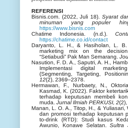
REFERENSI
Bisnis.com. (2022, Juli 18).
Syarat da
minuman yang populer hin
https://www.bisnis.com
Chatime Indonesia. (n.d.).
Con
https://chatime.co.id/contact
Daryanto, L. H., & Hasiholan, L. B.
marketing mix on the decisio
“Setiabudi” Pak Man Semarang.
Jou
Nasution, F. D. A., Saputri, A. H., Hamba
Implementasi digital market
(Segmenting, Targeting, Position
12
(2), 2369–2378.
Hermawan, F., Nurbaety, N., Oktori
Kasmad, K. (2022). Faktor ketertar
terhadap keputusan membeli ko
muda.
Jurnal Ilmiah PERKUSI, 2
(2)
Manan, L. O. A., Titop, H., & Yuliasari
dan promosi terhadap keputusan 
to-drink (RTD): Studi kasus Ke
Awunio, Konawe Selatan.
Sultra