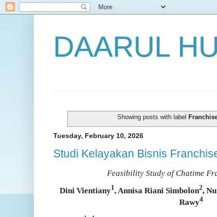
DAARUL H
Showing posts with label
Franchis
Tuesday, February 10, 2026
Studi Kelayakan Bisnis Franchis
Feasibility Study of Chatime Fr
1
2
Dini Vientiany
, Annisa Riani Simbolon
, N
4
Rawy