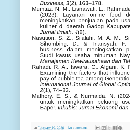
Business, 3
(2), 163–178.
Mumtaz, N. M., Lisnawati, L., Rahmada
(2023). Layanan online food d
meningkatkan penjualan pada us
kuliner di daerah Gadog Kabupat
Jurnal Ilmiah, 4
(8).
Nasution, S. Z., Silalahi, M. A. M., S
Sihombing, D., & Triansyah, F. 
business dalam meningkatkan p
Studi kasus usaha minuman Na
Manajemen Kewirausahaan dan Tek
Rahadi, R. A., Iswara, C., Afgani, K.
Examining the factors that influen
pay of bubble tea among Generatio
International Journal of Global Optim
2
(1), 74–83.
Mathory, E. S., & Nurmaida, N. (2024
untuk meningkatkan peluang u
Baper.
Inkubis: Jurnal Ekonomi dan 
at
February 10, 2026
No comments: