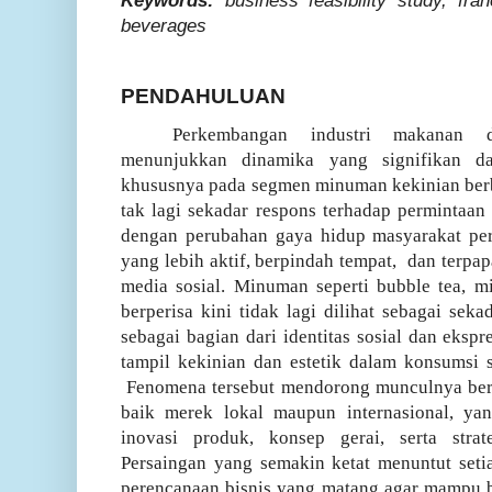
Keywords:
business feasibility study, fr
beverages
PENDAHULUAN
Perkembangan industri makanan 
menunjukkan dinamika yang signifikan da
khususnya pada segmen minuman kekinian berb
tak lagi sekadar respons terhadap permintaan
dengan perubahan gaya hidup masyarakat pe
yang lebih aktif, berpindah tempat,
dan terpap
media sosial. Minuman seperti bubble tea, mi
berperisa kini tidak lagi dilihat sebagai sek
sebagai bagian dari identitas sosial dan eksp
tampil kekinian dan estetik dalam konsumsi s
Fenomena tersebut mendorong munculnya ber
baik merek lokal maupun internasional, y
inovasi produk, konsep gerai, serta stra
Persaingan yang semakin ketat menuntut seti
perencanaan bisnis yang matang agar mampu 