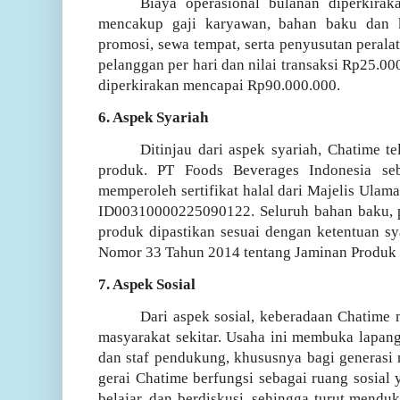
Biaya operasional bulanan diperkirak
mencakup gaji karyawan, bahan baku dan ke
promosi, sewa tempat, serta penyusutan perala
pelanggan per hari dan nilai transaksi Rp25.0
diperkirakan mencapai Rp90.000.000.
6. Aspek Syariah
Ditinjau dari aspek syariah, Chatime t
produk. PT Foods Beverages Indonesia seb
memperoleh sertifikat halal dari Majelis Ula
ID00310000225090122. Seluruh bahan baku, pr
produk dipastikan sesuai dengan ketentuan s
Nomor 33 Tahun 2014 tentang Jaminan Produk 
7. Aspek Sosial
Dari aspek sosial, keberadaan Chatime
masyarakat sekitar. Usaha ini membuka lapanga
dan staf pendukung, khususnya bagi generasi 
gerai Chatime berfungsi sebagai ruang sosial 
belajar, dan berdiskusi, sehingga turut menduk