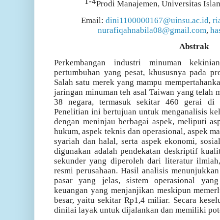
1-4
Prodi Manajemen, Universitas Isla
Email:
dini1100000167@uinsu.ac.id
,
r
nurafiqahnabila08@gmail.com
,
ha
Abstrak
Perkembangan industri minuman kekinia
pertumbuhan yang pesat, khususnya pada pro
Salah satu merek yang mampu mempertahankan
jaringan minuman teh asal Taiwan yang telah me
38 negara, termasuk sekitar 460 gerai di
Penelitian ini bertujuan untuk menganalisis k
dengan meninjau berbagai aspek, meliputi as
hukum, aspek teknis dan operasional, aspek m
syariah dan halal, serta aspek ekonomi, sosi
digunakan adalah pendekatan deskriptif kual
sekunder yang diperoleh dari literatur ilmia
resmi perusahaan. Hasil analisis menunjukka
pasar yang jelas, sistem operasional yang 
keuangan yang menjanjikan meskipun memerluk
besar, yaitu sekitar Rp1,4 miliar. Secara kese
dinilai layak untuk dijalankan dan memiliki pot