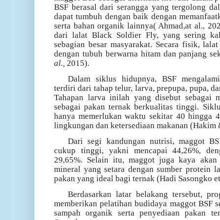
BSF berasal dari serangga yang tergolong dal
dapat tumbuh dengan baik dengan memanfaatk
serta bahan organik lainnya(
Ahmad,at al., 20
dari lalat Black Soldier Fly, yang sering k
sebagian besar masyarakat. Secara fisik, la
dengan tubuh berwarna hitam dan panjang s
al.,
2015).
Dalam siklus hidupnya, BSF mengalami
terdiri dari tahap telur, larva, prepupa, pupa, 
Tahapan larva inilah yang disebut sebagai 
sebagai pakan ternak berkualitas tinggi. Sikl
hanya memerlukan waktu sekitar 40 hingga 44
lingkungan dan ketersediaan makanan (
Hakim &
Dari segi kandungan nutrisi, maggot BS
cukup tinggi, yakni mencapai 44,26%, de
29,65%. Selain itu, maggot juga kaya aka
mineral yang setara dengan sumber protein la
pakan yang ideal bagi ternak (
Hadi Sasongko et
Berdasarkan latar belakang tersebut, p
memberikan pelatihan budidaya maggot BSF se
sampah organik serta penyediaan pakan ter