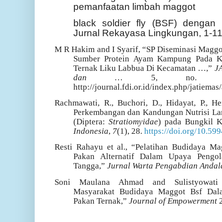
pemanfaatan limbah maggot
black soldier fly (BSF) denga
Jurnal Rekayasa Lingkungan, 1-11
M R Hakim and I Syarif, “SP Diseminasi Maggot
Sumber Protein Ayam Kampung Pada K
Ternak Liku Labbua Di Kecamatan …,”
JA
dan …
5, no. 3
http://journal.fdi.or.id/index.php/jatiemas
Rachmawati, R., Buchori, D., Hidayat, P., H
Perkembangan dan Kandungan Nutrisi Larv
(Diptera:
Stratiomyidae
) pada Bungkil K
Indonesia
,
7
(1), 28.
https://doi.org/10.599
Resti Rahayu et al., “Pelatihan Budidaya Ma
Pakan Alternatif Dalam Upaya Peng
Tangga,”
Jurnal Warta Pengabdian Anda
Soni Maulana Ahmad and Sulistyowati S
Masyarakat Budidaya Maggot Bsf Dal
Pakan Ternak,”
Journal of Empowerment