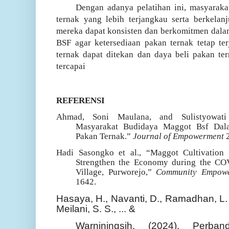
Dengan adanya pelatihan ini, masyarakat
ternak yang lebih terjangkau serta berkelan
mereka dapat konsisten dan berkomitmen dal
BSF agar ketersediaan pakan ternak tetap te
ternak dapat ditekan dan daya beli pakan te
tercapai
REFERENSI
Ahmad, Soni Maulana, and Sulistyowati 
Masyarakat Budidaya Maggot Bsf Dal
Pakan Ternak.”
Journal of Empowerment
Hadi Sasongko et al., “Maggot Cultivation 
Strengthen the Economy during the CO
Village, Purworejo,”
Community Empow
1642.
Hasaya, H., Navanti, D., Ramadhan, L. R
Meilani, S. S., ... &
Warniningsih. (2024). Perba