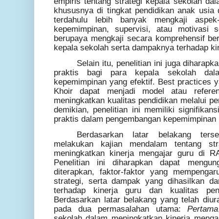
empiris tentang strategi kepala sekolah da
khususnya di tingkat pendidikan anak usia d
terdahulu lebih banyak mengkaji aspek
kepemimpinan, supervisi, atau motivasi se
berupaya mengkaji secara komprehensif berb
kepala sekolah serta dampaknya terhadap kin
Selain itu, penelitian ini juga dihara
praktis bagi para kepala sekolah dal
kepemimpinan yang efektif. Best practices 
Khoir dapat menjadi model atau refere
meningkatkan kualitas pendidikan melalui pe
demikian, penelitian ini memiliki signifika
praktis dalam pengembangan kepemimpinan 
Berdasarkan latar belakang terseb
melakukan kajian mendalam tentang str
meningkatkan kinerja mengajar guru di RA
Penelitian ini diharapkan dapat mengun
diterapkan, faktor-faktor yang mempengar
strategi, serta dampak yang dihasilkan dar
terhadap kinerja guru dan kualitas pen
Berdasarkan latar belakang yang telah diura
pada dua permasalahan utama:
Pertama
sekolah dalam meningkatkan kinerja mengaj