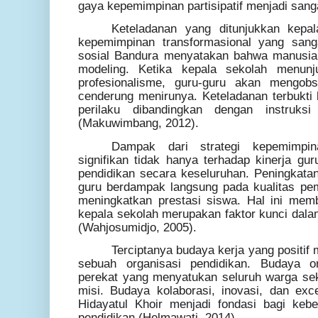
gaya kepemimpinan partisipatif menjadi sanga
Keteladanan yang ditunjukkan kepa
kepemimpinan transformasional yang sanga
sosial Bandura menyatakan bahwa manusia 
modeling. Ketika kepala sekolah menunju
profesionalisme, guru-guru akan mengobs
cenderung menirunya. Keteladanan terbukti 
perilaku dibandingkan dengan instruks
(Makuwimbang, 2012).
Dampak dari strategi kepemimpin
signifikan tidak hanya terhadap kinerja gur
pendidikan secara keseluruhan. Peningkatan
guru berdampak langsung pada kualitas pe
meningkatkan prestasi siswa. Hal ini me
kepala sekolah merupakan faktor kunci dala
(Wahjosumidjo, 2005).
Terciptanya budaya kerja yang positif 
sebuah organisasi pendidikan. Budaya o
perekat yang menyatukan seluruh warga se
misi. Budaya kolaborasi, inovasi, dan ex
Hidayatul Khoir menjadi fondasi bagi keber
pendidikan (Helmawati, 2014).