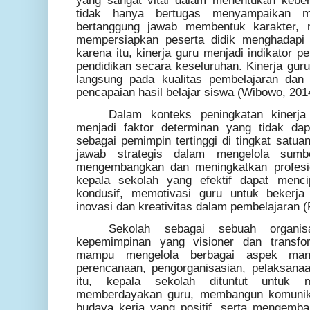
yang sangat vital dalam menentukan keber
tidak hanya bertugas menyampaikan mat
bertanggung jawab membentuk karakter,
mempersiapkan peserta didik menghadapi
karena itu, kinerja guru menjadi indikator 
pendidikan secara keseluruhan. Kinerja gu
langsung pada kualitas pembelajaran dan
pencapaian hasil belajar siswa (Wibowo, 201
Dalam konteks peningkatan kinerja
menjadi faktor determinan yang tidak dap
sebagai pemimpin tertinggi di tingkat satua
jawab strategis dalam mengelola sumb
mengembangkan dan meningkatkan profesi
kepala sekolah yang efektif dapat menci
kondusif, memotivasi guru untuk bekerja
inovasi dan kreativitas dalam pembelajaran (
Sekolah sebagai sebuah organis
kepemimpinan yang visioner dan transfor
mampu mengelola berbagai aspek man
perencanaan, pengorganisasian, pelaksanaan
itu, kepala sekolah dituntut untuk
memberdayakan guru, membangun komunikas
budaya kerja yang positif, serta mengembang