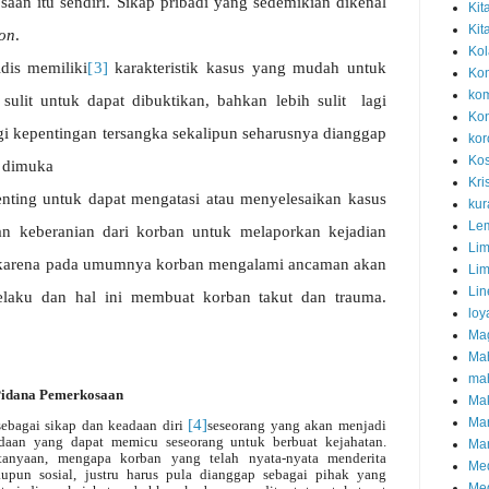
osaan
itu
sendiri.
Sikap
pribadi
yang
sedemikian
dikenal
Kit
Kit
ion
.
Kol
idis
memiliki
[3]
karakteristik
kasus
yang
mudah
untuk
Kom
kom
sulit
untuk
dapat
dibuktikan,
bahkan
lebih
sulit
lagi
Kon
gi
kepentingan
tersangka
sekalipun
seharusnya
dianggap
kor
Kos
dimuka
Kri
enting untuk dapat mengatasi atau menyelesaikan kasus
kur
Lem
an keberanian dari korban untuk melaporkan kejadian
Li
 karena pada umumnya korban mengalami ancaman akan
Lim
Lin
pelaku dan hal ini membuat korban takut dan trauma.
loy
Ma
Mah
mah
Pidana Pemerkosaan
Mak
Mar
[4]
ebagai sikap dan keadaan diri
seseorang yang akan menjadi
daan yang dapat memicu seseorang untuk berbuat kejahatan.
Mar
tanyaan, mengapa korban yang telah nyata-nyata menderita
Med
aupun sosial, justru harus pula dianggap sebagai pihak yang
Med