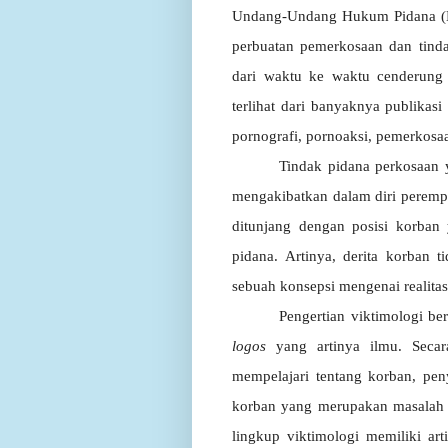
Undang-Undang Hukum Pidana (KUH
perbuatan pemerkosaan dan tinda
dari waktu ke waktu cenderung m
terlihat dari banyaknya publikas
pornografi, pornoaksi, pemerkosaa
Tindak pidana perkosaan y
mengakibatkan dalam diri perempu
ditunjang dengan posisi korban 
pidana. Artinya, derita korban 
sebuah konsepsi mengenai realitas
Pengertian viktimologi be
logos
yang artinya ilmu. Secar
mempelajari
tentang
korban,
pen
korban
yang
merupakan
masalah
lingkup
viktimologi
memiliki
art