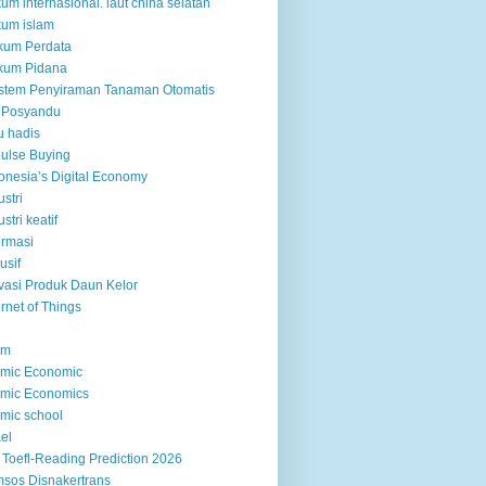
um internasional. laut china selatan
um islam
kum Perdata
kum Pidana
istem Penyiraman Tanaman Otomatis
 Posyandu
u hadis
ulse Buying
onesia’s Digital Economy
ustri
ustri keatif
ormasi
usif
vasi Produk Daun Kelor
ernet of Things
am
amic Economic
amic Economics
amic school
ael
 Toefl-Reading Prediction 2026
sos Disnakertrans