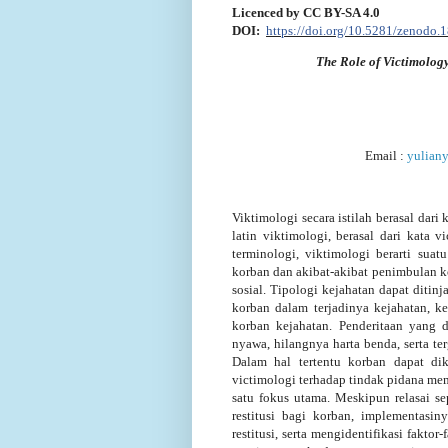
Licenced by CC BY-SA 4.0
DOI:
https://doi.org/
10.5281/zenodo.
The Role of Victimology
Email :
yulian
Viktimologi secara istilah berasal dari
latin viktimologi, berasal dari kata 
terminologi, viktimologi berarti sua
korban dan akibat-akibat penimbulan 
sosial. Tipologi kejahatan dapat ditinj
korban dalam terjadinya kejahatan, k
korban kejahatan. Penderitaan yang d
nyawa, hilangnya harta benda, serta t
Dalam hal tertentu korban dapat di
victimologi terhadap tindak pidana me
satu fokus utama. Meskipun relasai s
restitusi bagi korban, implementas
restitusi, serta mengidentifikasi fakto