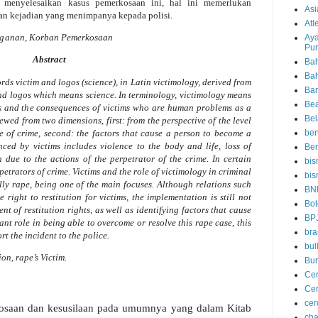
 menyelesaikan kasus pemerkosaan ini, hal ini memerlukan
Asi
an kejadian yang menimpanya kepada polisi.
Atl
ganan,
Korban Pemerkosaan
Aya
Pu
Abstract
Bah
Ba
ds victim and logos (science), in Latin victimology, derived from
Ba
nd logos which means science. In terminology, victimology means
Be
ims and the consequences of victims who are human problems as a
Bel
ewed from two dimensions, first: from the perspective of the level
e of crime, second: the factors that cause a person to become a
be
nced by victims includes violence to the body and life, loss of
Ber
 due to the actions of the perpetrator of the crime. In certain
bis
petrators of crime. Victims and the role of victimology in criminal
bis
lly rape, being one of the main focuses. Although relations such
BN
right to restitution for victims, the implementation is still not
Bot
nt of restitution rights, as well as identifying factors that cause
BP
ant role in being able to overcome or resolve this rape case, this
bra
rt the incident to the police.
bul
ion, rape’s
Victim
.
Bur
Cer
Cer
ce
kosaan dan kesusilaan pada umumnya yang dalam Kitab
cha