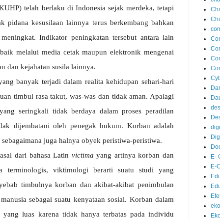
P) telah berlaku di Indonesia sejak merdeka, tetapi
Ch
Chi
k pidana kesusilaan lainnya terus berkembang bahkan
com
eningkat. Indikator peningkatan tersebut antara lain
Co
Con
i baik melalui media cetak maupun elektronik mengenai
Co
n dan kejahatan susila lainnya.
Co
Cyb
ang banyak terjadi dalam realita kehidupan sehari-hari
Da
an timbul rasa takut, was-was dan tidak aman. Apalagi
Dau
des
yang seringkali tidak berdaya dalam proses peradilan
Des
tidak dijembatani oleh penegak hukum. Korban adalah
digi
Dig
 sebagaimana juga halnya obyek peristiwa-peristiwa.
Dod
rasal dari bahasa Latin
victima
yang artinya korban dan
E-
E-
a terminologis, viktimologi berarti suatu studi yang
Ed
yebab
timbulnya
korban
dan
akibat
-
akibat
penimbulan
Ed
Ef
manusia
sebagai
suatu
kenyataan
sosial.
Korban
dalam
ek
i
yang
luas
karena
tidak
hanya
terbatas
pada
individu
Eko