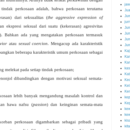
jaw
i tindak perkosaan adalah, bahwa perkosaan terutama
Jua
Jun
erasan)
dari
seksualitas
(
the
aggressive
expression
of
jur
n ekspresi seksual dari suatu (kekerasan) agresivitas
Jur
Jur
). Bahkan ada yang mengatakan perkosaan termasuk
Jur
vior
atau
sexual coercion
.
Mengacup
ada
karakteristik
Jur
Kaj
bangkan
beberapa
karakteristik
umum perkosaan sebagai
Ka
Kam
kas
ng
melekat
pada
setiap
tindak
perkosaan;
Kat
enonjol dibandingkan dengan motivasi
seksual
semata-
Ked
Kel
Ken
kosaan
lebih
banyak
mengandung
masalah
kontrol
dan
kep
Ke
gan
hawa
nafsu
(
passion
)
dan
keinginan
semata-mata
ke
kew
kis
korban
perkosaan
digambarkan
sebagai
pribadi
yang
kit