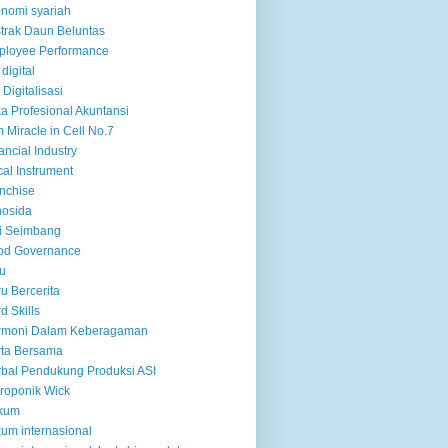
nomi syariah
trak Daun Beluntas
ployee Performance
 digital
 Digitalisasi
ka Profesional Akuntansi
m Miracle in Cell No.7
ancial Industry
cal Instrument
nchise
nosida
i Seimbang
od Governance
u
u Bercerita
d Skills
rmoni Dalam Keberagaman
ta Bersama
bal Pendukung Produksi ASI
roponik Wick
kum
um internasional