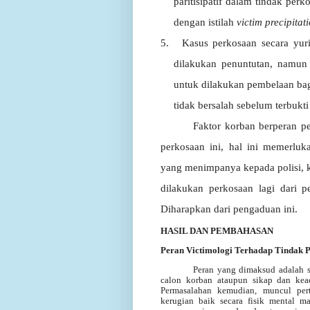
paritisipatif
dalam
tindak
perk
dengan istilah
victim precipitat
5.
Kasus
perkosaan
secara
yur
dilakukan
penuntutan,
namun
untuk
dilakukan
pembelaan
ba
tidak
bersalah
sebelum
terbukti
Faktor korban berperan p
perkosaan ini, hal ini memerluk
yang menimpanya kepada polisi,
dilakukan perkosaan lagi dari 
Diharapkan dari pengaduan ini.
HASIL DAN PEMBAHASAN
Peran Victimologi Terhadap Tindak 
Peran yang dimaksud adalah s
calon korban ataupun sikap dan kea
Permasalahan kemudian, muncul per
kerugian baik secara fisik mental m