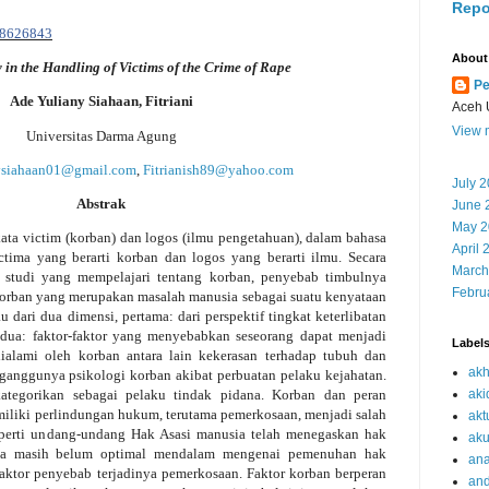
Repo
18626843
About
 in the Handling of Victims of the Crime of Rape
Pe
Ade Yuliany Siahaan, Fitriani
Aceh 
View m
Universitas Darma Agung
ysiahaan01@gmail.com
,
Fitrianish89@yahoo.com
July 
Abstrak
June 
May 2
 kata victim (korban) dan logos (ilmu pengetahuan), dalam bahasa
April 
victima yang berarti korban dan logos yang berarti ilmu. Secara
March
tu studi yang mempelajari tentang korban, penyebab timbulnya
Febru
korban yang merupakan masalah manusia sebagai suatu kenyataan
au dari dua dimensi, pertama: dari perspektif tingkat keterlibatan
edua: faktor-faktor yang menyebabkan seseorang dapat menjadi
Label
ialami oleh korban antara lain kekerasan terhadap tubuh dan
akh
erganggunya psikologi korban akibat perbuatan pelaku kejahatan.
aki
kategorikan sebagai pelaku tindak pidana. Korban dan peran
miliki perlindungan hukum, terutama pemerkosaan, menjadi salah
akt
eperti undang-undang Hak Asasi manusia telah menegaskan hak
aku
inya masih belum optimal mendalam mengenai pemenuhan hak
ana
r-faktor penyebab terjadinya pemerkosaan. Faktor korban berperan
an