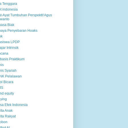
a Tenggara
et indonesia
t-Ayat Tumbuhan Perspektif Agus
rwanto
asa Biak
haya Penyebaran Hoaks
nk
asiswa LPDP
ajar Intrinsik
ncana
basis Praktikum
nis
nis Syariah
NK Pelalawan
ol Bicara
JS
nd equity
lying
sa Efek Indonesia
ita Anak
ita Rakyat
robon
tbot AI