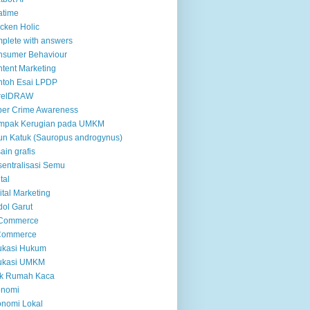
atime
cken Holic
plete with answers
nsumer Behaviour
tent Marketing
ntoh Esai LPDP
relDRAW
er Crime Awareness
mpak Kerugian pada UMKM
n Katuk (Sauropus androgynus)
ain grafis
entralisasi Semu
tal
ital Marketing
ol Garut
 Commerce
Commerce
ukasi Hukum
ukasi UMKM
ek Rumah Kaca
onomi
nomi Lokal