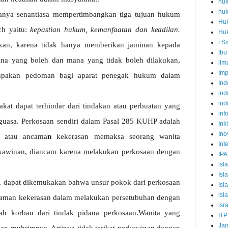
huk
huk
anya
senantiasa
mempertimbangkan
tiga
tujuan
hukum
Hu
ch
yaitu:
kepastian
hukum,
kemanfaatan
dan
keadilan.
Hu
i S
kan,
karena
tidak
hanya
memberikan
jaminan kepada
Ibu
ana yang boleh dan mana yang tidak
boleh dilakukan,
ilm
Imp
rupakan pedoman bagi aparat penegak
hukum dalam
Ind
ind
ind
kat dapat terhindar
dari
tindakan atau perbuatan
yang
inf
guasa.
Perkosaan sendiri dalam Pasal 285 KUHP adalah
Inkl
Ino
 atau
ancama
n
kekerasan
memaksa
seorang
wanita
Int
kawinan, diancam karena melakukan perkosaan dengan
IPA
isl
Isl
ut, dapat dikemukakan bahwa unsur pokok dari perkosaan
Isl
isl
caman kekerasan dalam melakukan persetubuhan
dengan
isr
ah korban dari tindak pidana perkosaan.Wanita
yang
ITP
Jam
kan
muhrimnya.
Artinya
tidak
terikat
perkawinan
dengan