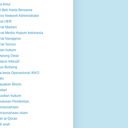
a timur
l Beli Harta Bersama
ior Network Administrator
nal IJER
nal Madani
nal Media Hukum Indonesia
nal Nanggroe
nal Socius
ian hukum
mpung Dwar
pus Inklusif
us Bullying
a kerja Operasional /KKO
iri
ayakan Bisnis
dari
astian hukum
putusan Pembelian
wirausahaan
irausahaan islam
ah al-Quran
ab arab