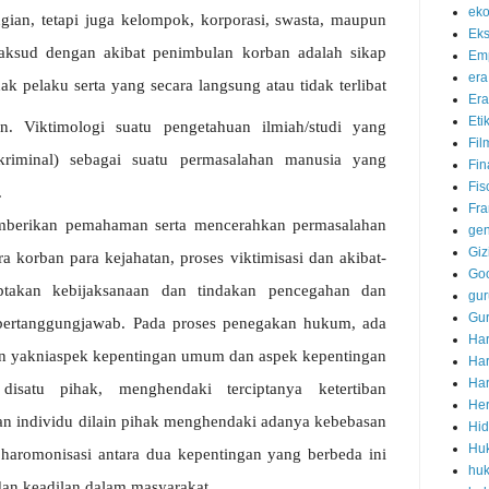
eko
gian,
tetapi
juga
kelompok,
korporasi,
swasta,
maupun
Eks
aksud
dengan
akibat
penimbulan
korban
adalah
sikap
Em
era
hak
pelaku
serta
yang secara langsung atau tidak terlibat
Era
Eti
n.
Viktimologi
suatu
pengetahuan
ilmiah/studi
yang
Fil
kriminal)
sebagai
suatu
permasalahan
manusia
yang
Fin
Fis
.
Fra
berikan
pemahaman
serta
mencerahkan
permasalahan
ge
Giz
a korban para kejahatan, proses viktimisasi dan
akibat
-
Go
ptakan kebijaksanaan dan tindakan pencegahan
dan
gur
Gur
bertanggungjawab.
Pada proses penegakan hukum, ada
Har
an yakniaspek kepentingan umum dan aspek kepentingan
Ha
Har
disatu
pihak,
menghendaki
terciptanya
ketertiban
Her
an
individu
dilain
pihak menghendaki
adanya
kebebasan
Hid
Hu
haromonisasi antara dua kepentingan yang berbeda ini
huk
dan keadilan dalam masyarakat.