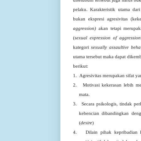
pelaku.
Karakteristik utama dar
bukan
ekspresi
agresivitas
(kek
aggression)
akan tetapi merupaka
(
sexual expression of aggression
kategori
sexually
assaultive
beha
utama
tersebut
maka
dapat
dikem
berikut:
1.
Agresivitas
merupakan
sifat
ya
2.
Motivasi kekerasan lebih m
mata
.
3.
Secara
psikologis,
tindak
per
kebencian
dibandingkan
den
(
desire
)
4.
Dilain
pihak
kepribadian