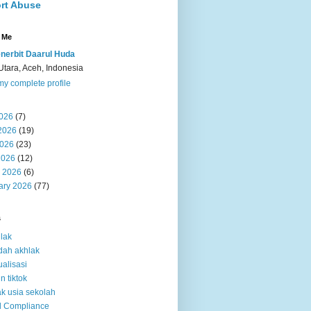
rt Abuse
 Me
nerbit Daarul Huda
Utara, Aceh, Indonesia
y complete profile
2026
(7)
2026
(19)
026
(23)
2026
(12)
 2026
(6)
ary 2026
(77)
s
lak
dah akhlak
ualisasi
n tiktok
k usia sekolah
d Compliance