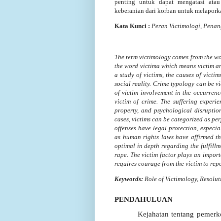
penting untuk dapat mengatasi atau
keberanian dari korban untuk melapork
Kata
Kunci
:
Peran Victimologi
,
Penan
The term victimology comes from the wor
the word victima which means victim a
a study of victims, the causes of vict
social reality. Crime typology can be vi
of victim involvement in the occurrenc
victim of crime. The suffering experie
property, and psychological disruption
cases, victims can be categorized as per
offenses have legal protection, especia
as human rights laws have affirmed the 
optimal in depth regarding the fulfillme
rape. The victim factor plays an import
requires courage from the victim to repo
Keywords:
Role of Victimology,
Resolut
PENDAHULUAN
Kejahatan tentang pemer