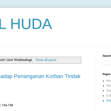
L HUDA
Search
with label
Victimologi
.
Show all posts
Pages
rhadap Penanganan Korban Tindak
Ho
Ter
Ter
E-B
Kir
P. 744-749