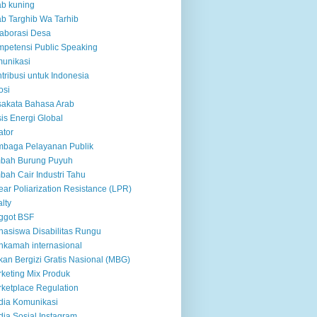
ab kuning
ab Targhib Wa Tarhib
aborasi Desa
petensi Public Speaking
unikasi
tribusi untuk Indonesia
osi
akata Bahasa Arab
sis Energi Global
ator
baga Pelayanan Publik
mbah Burung Puyuh
bah Cair Industri Tahu
ear Poliarization Resistance (LPR)
alty
ggot BSF
asiswa Disabilitas Rungu
kamah internasional
an Bergizi Gratis Nasional (MBG)
keting Mix Produk
ketplace Regulation
ia Komunikasi
ia Sosial Instagram