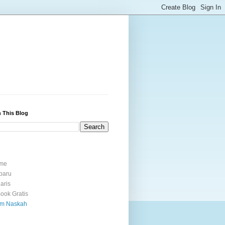
 This Blog
me
baru
laris
ook Gratis
im Naskah