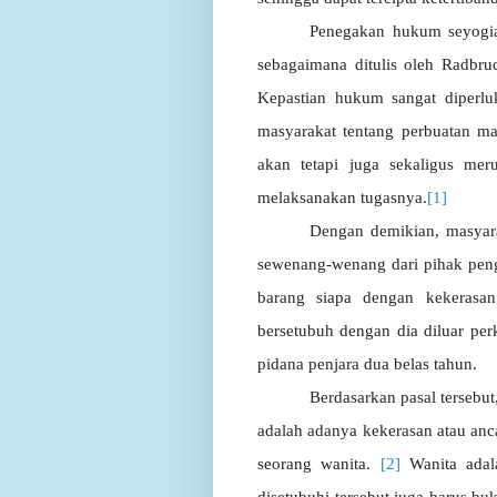
Penegakan
hukum
seyogi
sebagaimana
ditulis
oleh
Radbru
Kepastian
hukum
sangat
diperlu
masyarakat tentang perbuatan m
akan tetapi juga sekaligus me
melaksanakan tugasnya.
[1]
Dengan demikian, masyara
sewenang-wenang
dari pihak pen
barang
siapa dengan kekerasan
bersetubuh
dengan
dia
diluar
per
pidana penjara dua belas tahun.
Berdasarkan
p
asal terseb
adalah adanya kekerasan atau an
seorang wanita.
[2]
Wanita adal
disetubuhi
tersebut
juga
harus
bu