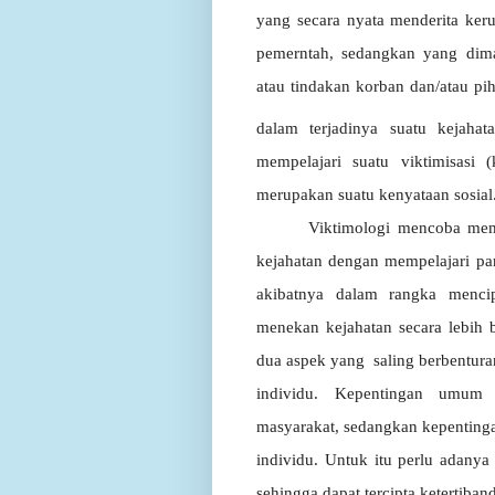
yang
secara
nyata
menderita
keru
pemerntah,
sedangkan
yang
dim
atau
tindakan
korban
dan/atau
pi
dalam terjadinya suatu kejahata
mempelajari
suatu
viktimisasi
(
merupakan
suatu
kenyataan
sosial
Viktimologi
mencoba
mem
kejahatan dengan mempelajari par
akibatnya dalam rangka menci
menekan kejahatan secara
lebih 
dua aspek yang
saling berbentur
individu. Kepentingan umum 
masyarakat,
sedangkan
kepenting
individu.
Untuk
itu
perlu
adanya 
sehingga dapat tercipta
ketertiban